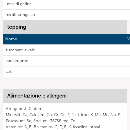
uova di gallina
mirtilli congelati
topping
Nome
V
zucchero a velo
cardamomo
sale
Alimentazione e allergeni
Allergeni: 3, Gluten
Minerali: Ca, Calcium, Co, Cr, Cu, F, Fe, I, Iron, K, Mg, Mn, Na, P,
Potassium, Se, Sodium: 38758 mg, Zn
Vitamine: A, B, B vitamins, C, D, E, K, Kyselina listová