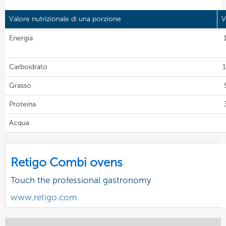
Valore nutrizionale di una porzione
V
Energia
Carboidrato
1
Grasso
Proteina
Acqua
Retigo Combi ovens
Touch the professional gastronomy
www.retigo.com