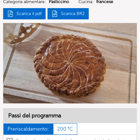
Categoria alimentare:
Pasticcino
Cucina:
francese
Scarica il pdf
Scarica BR2
Passi del programma
Preriscaldamento:
200 °C