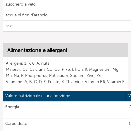
zucchero a velo
acqua di fiori d'arancio
sale
Alimentazione e allergeni
Allergeni: 1, 7, 8, A, nuts
Minerali: Ca, Calcium, Co, Cu, F, Fe, I, Iron, K, Magnesium, Mg,
Mn, Na, P, Phosphorus, Potassium, Sodium, Zinc, Zn
Vitamine: A, B, C, D, E, Folate, K, Thiamine, Vitamin B6, Vitamin E
Valore nutrizionale di una porzione
V
Energia
Carboidrato
1