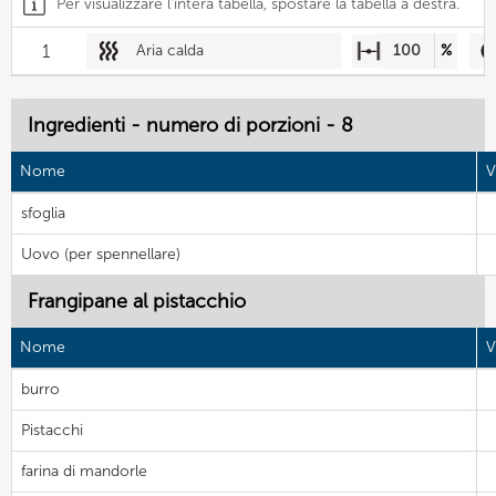
Per visualizzare l'intera tabella, spostare la tabella a destra.
1
Aria calda
100
%
Ingredienti - numero di porzioni - 8
Nome
V
sfoglia
Uovo (per spennellare)
Frangipane al pistacchio
Nome
V
burro
Pistacchi
farina di mandorle