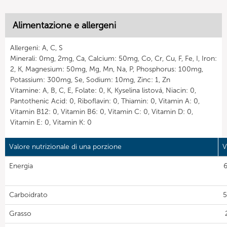
Alimentazione e allergeni
Allergeni: A, C, S
Minerali: 0mg, 2mg, Ca, Calcium: 50mg, Co, Cr, Cu, F, Fe, I, Iron:
2, K, Magnesium: 50mg, Mg, Mn, Na, P, Phosphorus: 100mg,
Potassium: 300mg, Se, Sodium: 10mg, Zinc: 1, Zn
Vitamine: A, B, C, E, Folate: 0, K, Kyselina listová, Niacin: 0,
Pantothenic Acid: 0, Riboflavin: 0, Thiamin: 0, Vitamin A: 0,
Vitamin B12: 0, Vitamin B6: 0, Vitamin C: 0, Vitamin D: 0,
Vitamin E: 0, Vitamin K: 0
Valore nutrizionale di una porzione
V
Energia
Carboidrato
5
Grasso