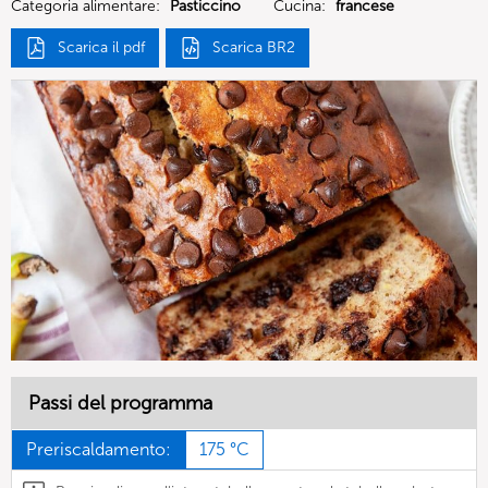
Categoria alimentare:
Pasticcino
Cucina:
francese
Scarica il pdf
Scarica BR2
Passi del programma
Preriscaldamento:
175 °C