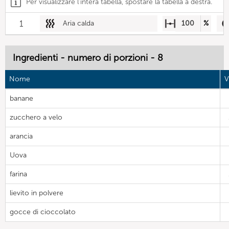
Per visualizzare l'intera tabella, spostare la tabella a destra.
1
Aria calda
100
%
Ingredienti - numero di porzioni - 8
Nome
V
banane
zucchero a velo
arancia
Uova
farina
lievito in polvere
gocce di cioccolato