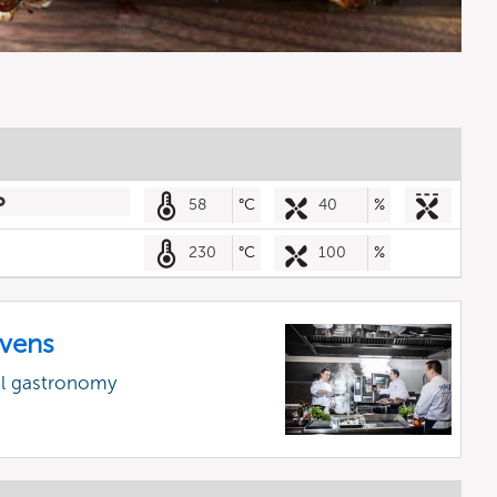
58
°C
40
%
230
°C
100
%
vens
al gastronomy