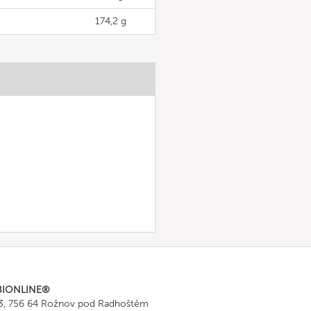
174,2 g
BIONLINE®
43, 756 64 Rožnov pod Radhoštěm