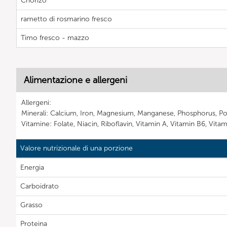
Chorizo
rametto di rosmarino fresco
Timo fresco - mazzo
Alimentazione e allergeni
Allergeni:
Minerali: Calcium, Iron, Magnesium, Manganese, Phosphorus, Po
Vitamine: Folate, Niacin, Riboflavin, Vitamin A, Vitamin B6, Vita
Valore nutrizionale di una porzione
Energia
Carboidrato
Grasso
Proteina