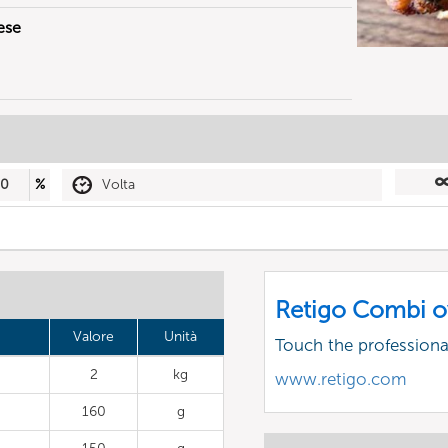
ese
50
%
Volta
Retigo Combi o
Valore
Unità
Touch the profession
2
kg
www.retigo.com
160
g