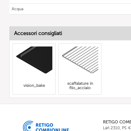
Acqua
Accessori consigliati
scaffalature in
vision_bake
filo_acciaio
RETIGO COM
Láň 2310, PS 