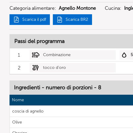
Categoria alimentare:
Agnello Montone
Cucina:
Ingl
Scarica il pdf
Scarica BR2
Passi del programma
1
Combinazione
2
tocco d'oro
Ingredienti - numero di porzioni - 8
Nome
coscia di agnello
Olive