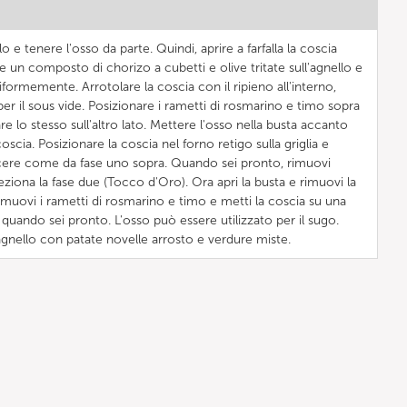
o e tenere l'osso da parte. Quindi, aprire a farfalla la coscia
 un composto di chorizo a cubetti e olive tritate sull'agnello e
niformemente. Arrotolare la coscia con il ripieno all'interno,
per il sous vide. Posizionare i rametti di rosmarino e timo sopra
fare lo stesso sull'altro lato. Mettere l'osso nella busta accanto
oscia. Posizionare la coscia nel forno retigo sulla griglia e
cere come da fase uno sopra. Quando sei pronto, rimuovi
leziona la fase due (Tocco d'Oro). Ora apri la busta e rimuovi la
Rimuovi i rametti di rosmarino e timo e metti la coscia su una
 quando sei pronto. L'osso può essere utilizzato per il sugo.
agnello con patate novelle arrosto e verdure miste.