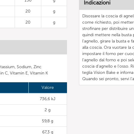
150
g
Indicazioni
20
g
Disossare la coscia di agnell
20
g
come richiesto, poi mettere
strofinare per distribuire u
quindi mettere nella busta 
l'agnello, girare la busta e 
alla coscia. Ora vuotare la c
impostare il forno per cuo
l'agnello dal forno e poi se
coscia d'agnello e l'osso. 
tassium, Sodium, Zinc
teglia Vision Bake e inforna
min C, Vitamin E, Vitamin K
Quando sei pronto, servi l'
Valore
736,6 kJ
2 g
59,8 g
67,3 g