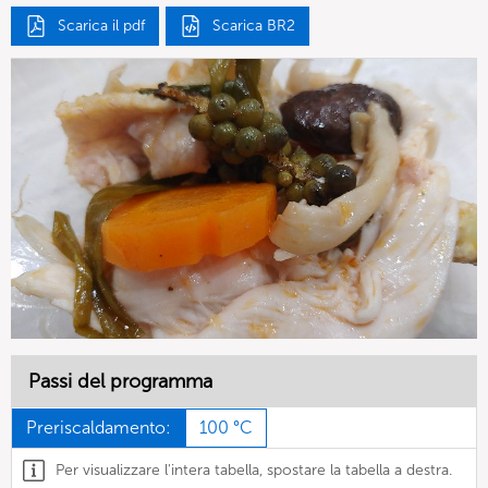
Scarica il pdf
Scarica BR2
Passi del programma
Preriscaldamento:
100 °C
Per visualizzare l'intera tabella, spostare la tabella a destra.