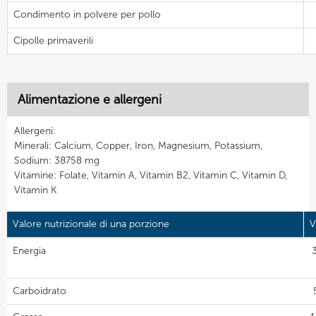
Condimento in polvere per pollo
Cipolle primaverili
Alimentazione e allergeni
Allergeni:
Minerali: Calcium, Copper, Iron, Magnesium, Potassium,
Sodium: 38758 mg
Vitamine: Folate, Vitamin A, Vitamin B2, Vitamin C, Vitamin D,
Vitamin K
Valore nutrizionale di una porzione
V
Energia
Carboidrato