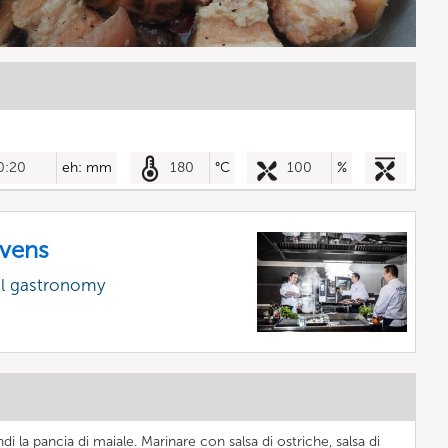
0:20
eh: mm
180
°C
100
%
vens
al gastronomy
di la pancia di maiale. Marinare con salsa di ostriche, salsa di