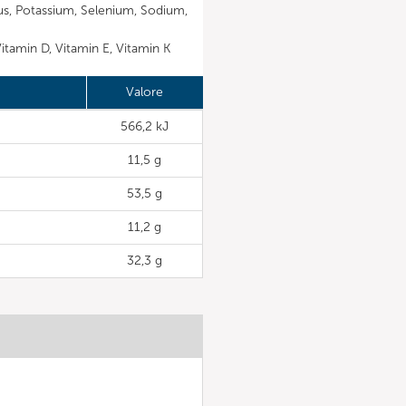
us, Potassium, Selenium, Sodium,
Vitamin D, Vitamin E, Vitamin K
Valore
566,2 kJ
11,5 g
53,5 g
11,2 g
32,3 g