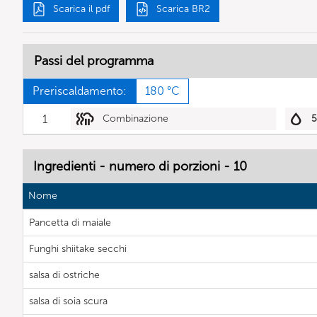
Scarica il pdf
Scarica BR2
Passi del programma
Preriscaldamento:
180 °C
1
Combinazione
Ingredienti - numero di porzioni - 10
Nome
Pancetta di maiale
Funghi shiitake secchi
salsa di ostriche
salsa di soia scura