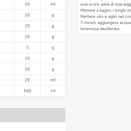
20
ml
soia scura, salsa di soia le
Mettere a bagno i funghi sh
20
g
Mettere olio e aglio nel co
3 minuti, aggiungere acqua,
20
g
tenerezza desiderata.
10
g
5
g
10
g
20
g
20
ml
500
ml