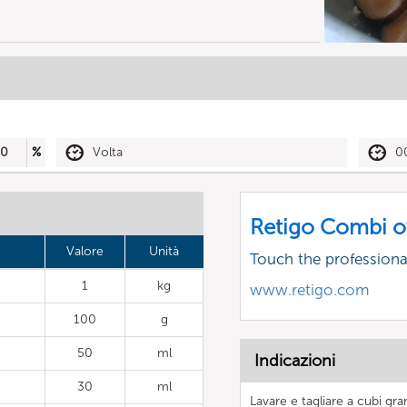
50
%
Volta
0
Retigo Combi o
Valore
Unità
Touch the profession
1
kg
www.retigo.com
100
g
50
ml
Indicazioni
30
ml
Lavare e tagliare a cubi gran