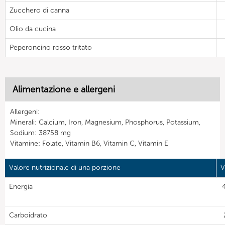
Zucchero di canna
Olio da cucina
Peperoncino rosso tritato
Alimentazione e allergeni
Allergeni:
Minerali: Calcium, Iron, Magnesium, Phosphorus, Potassium,
Sodium: 38758 mg
Vitamine: Folate, Vitamin B6, Vitamin C, Vitamin E
Valore nutrizionale di una porzione
V
Energia
Carboidrato