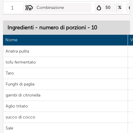
1
Combinazione
50
%
Ingredienti - numero di porzioni - 10
Nome
V
Anatra pulita
tofu fermentato
Taro
Funghi di paglia
gambi di citronella
Aglio tritato
succo di cocco
Sale