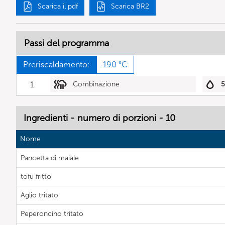
Scarica il pdf
Scarica BR2
Passi del programma
Preriscaldamento:
190 °C
1
Combinazione
Ingredienti - numero di porzioni - 10
Nome
Pancetta di maiale
tofu fritto
Aglio tritato
Peperoncino tritato