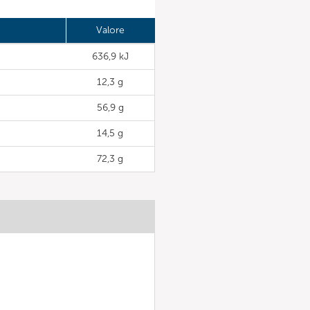
Valore
636,9 kJ
12,3 g
56,9 g
14,5 g
72,3 g