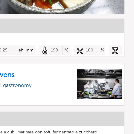
0:25
eh: mm
190
°C
100
%
vens
al gastronomy
ale a cubi. Marinare con tofu fermentato e zucchero.