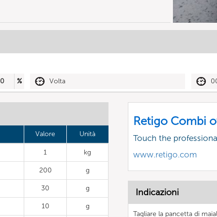
50
%
Volta
0
Retigo Combi o
Valore
Unità
Touch the profession
1
kg
www.retigo.com
200
g
30
g
Indicazioni
10
g
Tagliare la pancetta di mai