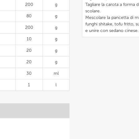
200
g
Tagliare la carota a forma d
scolare.
80
g
Mescolare la pancetta di mai
funghi shitake, tofu fritto
200
g
e unire con sedano cinese.
10
g
20
g
20
g
30
ml
1
l