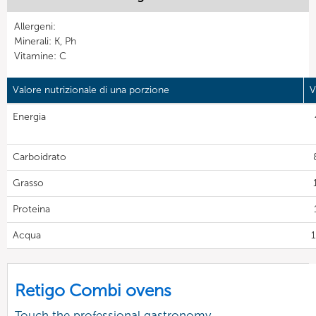
Allergeni:
Minerali: K, Ph
Vitamine: C
Valore nutrizionale di una porzione
V
Energia
Carboidrato
Grasso
Proteina
Acqua
1
Retigo Combi ovens
Touch the professional gastronomy