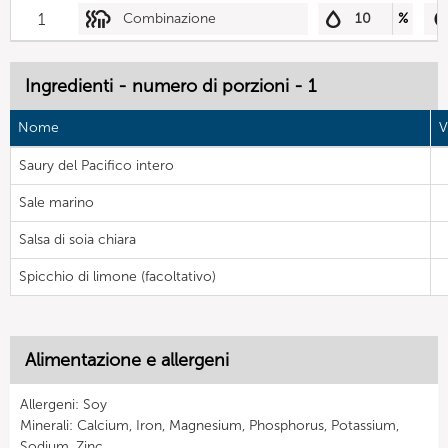
1
Combinazione
10
%
Ingredienti - numero di porzioni - 1
Nome
V
Saury del Pacifico intero
Sale marino
Salsa di soia chiara
Spicchio di limone (facoltativo)
Alimentazione e allergeni
Allergeni: Soy
Minerali: Calcium, Iron, Magnesium, Phosphorus, Potassium,
Sodium, Zinc