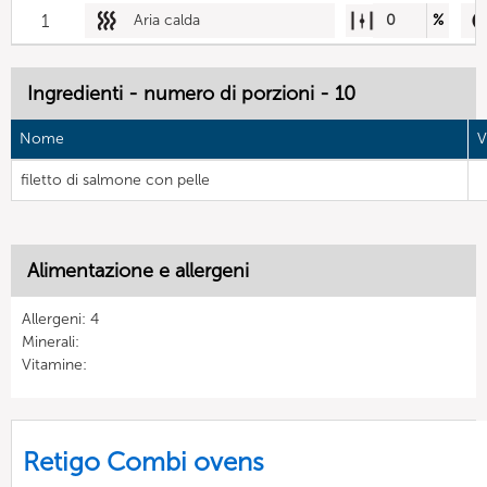
1
Aria calda
0
%
Ingredienti - numero di porzioni - 10
Nome
V
filetto di salmone con pelle
Alimentazione e allergeni
Allergeni: 4
Minerali:
Vitamine:
Retigo Combi ovens