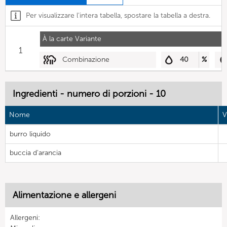
Per visualizzare l'intera tabella, spostare la tabella a destra.
À la carte Variante
1
Combinazione
40
%
Ingredienti - numero di porzioni - 10
Nome
V
burro liquido
buccia d'arancia
Alimentazione e allergeni
Allergeni: