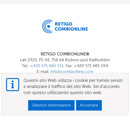
RETIGO COMBIONLINE®
Láň 2310, PS 43, 756 64 Rožnov pod Radhoštěm
Tel.:
+420 571 665 511
, Fax: +420 571 665 554
E-mail:
info@combionline.com
Questo sito Web utilizza i cookie per fornire servizi
e analizzare il traffico del sito Web. Sei d'accordo
OnlineMenu
con questo utilizzando questo sito web.
TERMINI E CONDIZIONI
Ulteriori informazioni
Accettare