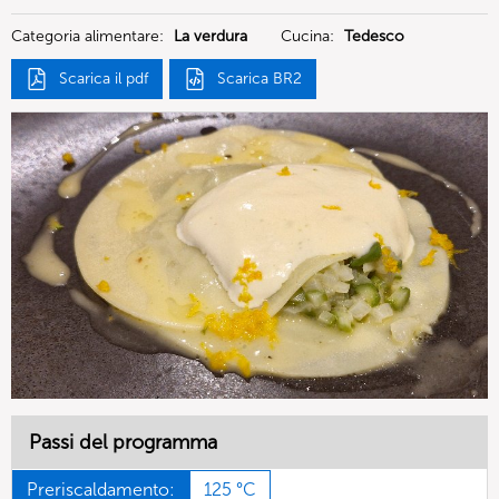
Deutschland GmbH
Categoria alimentare:
La verdura
Cucina:
Tedesco
Scarica il pdf
Scarica BR2
Passi del programma
Preriscaldamento:
125 °C