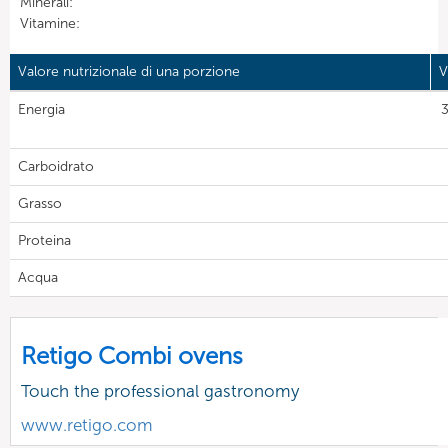
Minerali:
Vitamine:
Valore nutrizionale di una porzione
V
Energia
3
Carboidrato
Grasso
Proteina
Acqua
Retigo Combi ovens
Touch the professional gastronomy
www.retigo.com