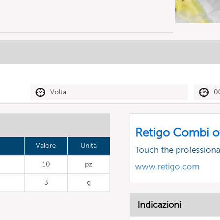
Volta
0
Retigo Combi o
Valore
Unità
Touch the profession
10
pz
www.retigo.com
3
g
Indicazioni