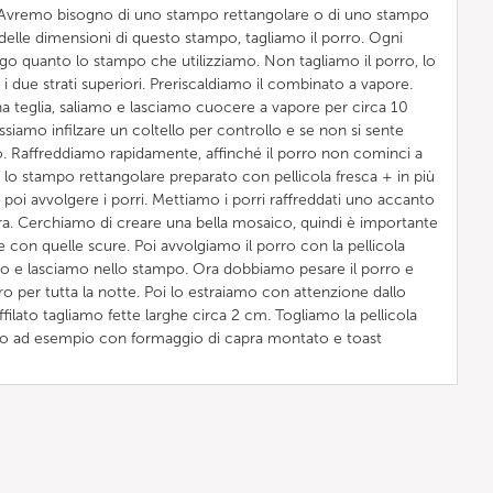
. Avremo bisogno di uno stampo rettangolare o di uno stampo
delle dimensioni di questo stampo, tagliamo il porro. Ogni
o quanto lo stampo che utilizziamo. Non tagliamo il porro, lo
 due strati superiori. Preriscaldiamo il combinato a vapore.
una teglia, saliamo e lasciamo cuocere a vapore per circa 10
ssiamo infilzare un coltello per controllo e se non si sente
to. Raffreddiamo rapidamente, affinché il porro non cominci a
lo stampo rettangolare preparato con pellicola fresca + in più
 poi avvolgere i porri. Mettiamo i porri raffreddati uno accanto
 sopra. Cerchiamo di creare una bella mosaico, quindi è importante
e con quelle scure. Poi avvolgiamo il porro con la pellicola
o e lasciamo nello stampo. Ora dobbiamo pesare il porro e
fero per tutta la notte. Poi lo estraiamo con attenzione dallo
filato tagliamo fette larghe circa 2 cm. Togliamo la pellicola
amo ad esempio con formaggio di capra montato e toast