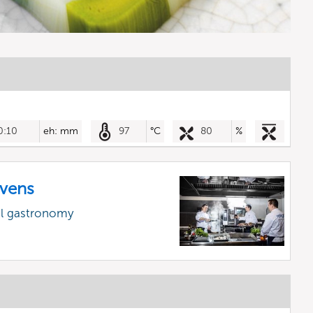
0:10
eh: mm
97
°C
80
%
vens
al gastronomy