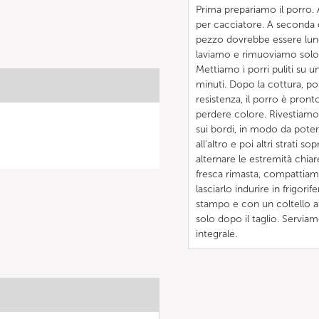
Prima prepariamo il porro
per cacciatore. A seconda 
pezzo dovrebbe essere lung
laviamo e rimuoviamo solo i
Mettiamo i porri puliti su 
minuti. Dopo la cottura, po
resistenza, il porro è pron
perdere colore. Rivestiamo 
sui bordi, in modo da poter
all'altro e poi altri strati
alternare le estremità chiar
fresca rimasta, compattiam
lasciarlo indurire in frigori
stampo e con un coltello af
solo dopo il taglio. Servi
integrale.