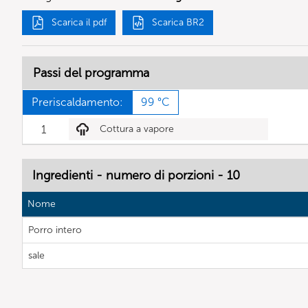
Scarica il pdf
Scarica BR2
Passi del programma
Preriscaldamento:
99 °C
1
Cottura a vapore
Ingredienti - numero di porzioni - 10
Nome
Porro intero
sale