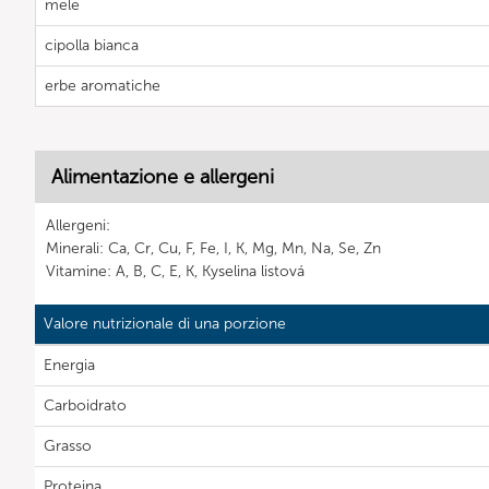
mele
cipolla bianca
erbe aromatiche
Alimentazione e allergeni
Allergeni:
Minerali: Ca, Cr, Cu, F, Fe, I, K, Mg, Mn, Na, Se, Zn
Vitamine: A, B, C, E, K, Kyselina listová
Valore nutrizionale di una porzione
Energia
Carboidrato
Grasso
Proteina