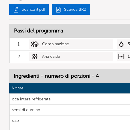
Scarica il pdf
Scarica BR2
Passi del programma
1
Combinazione
2
Aria calda
1
Ingredienti - numero di porzioni - 4
Nome
oca intera refrigerata
semi di cumino
sale