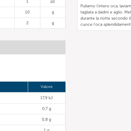
1
pz
Puliamo l'intero oca, lavia
10
g
tagliata a dadini e aglio. 
durante la notte secondo 
2
g
cuoce l'oca splendidamente
Valore
17,9 kJ
0,7 g
0,8 g
1 g