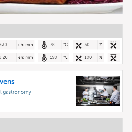
0:30
eh: mm
78
°C
50
%
0:20
eh: mm
190
°C
100
%
vens
al gastronomy