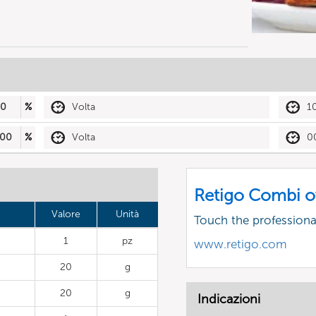
50
%
Volta
1
00
%
Volta
0
Retigo Combi o
Valore
Unità
Touch the profession
1
pz
www.retigo.com
20
g
20
g
Indicazioni