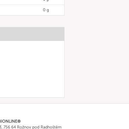
0 g
BIONLINE®
43, 756 64 Rožnov pod Radhoštěm