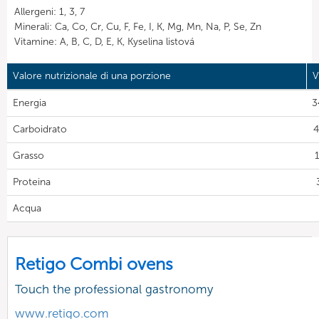
Allergeni: 1, 3, 7
Minerali: Ca, Co, Cr, Cu, F, Fe, I, K, Mg, Mn, Na, P, Se, Zn
Vitamine: A, B, C, D, E, K, Kyselina listová
Valore nutrizionale di una porzione
V
Energia
3
Carboidrato
4
Grasso
1
Proteina
Acqua
Retigo Combi ovens
Touch the professional gastronomy
www.retigo.com