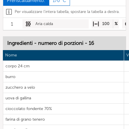
Preriscaldamento:
170 °C
Per visualizzare l'intera tabella, spostare la tabella a destra.
1
Aria calda
100
%
Ingredienti - numero di porzioni - 16
Nome
V
corpo 24 cm
burro
zucchero a velo
uova di gallina
cioccolato fondente 70%
farina di grano tenero