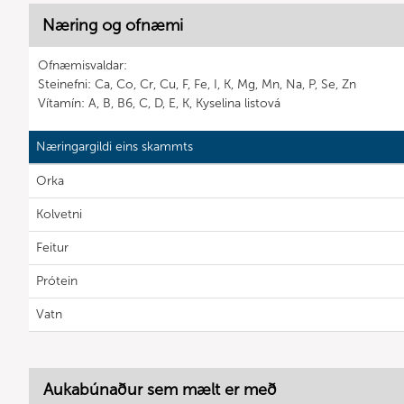
Næring og ofnæmi
Ofnæmisvaldar:
Steinefni: Ca, Co, Cr, Cu, F, Fe, I, K, Mg, Mn, Na, P, Se, Zn
Vítamín: A, B, B6, C, D, E, K, Kyselina listová
Næringargildi eins skammts
Orka
Kolvetni
Feitur
Prótein
Vatn
Aukabúnaður sem mælt er með