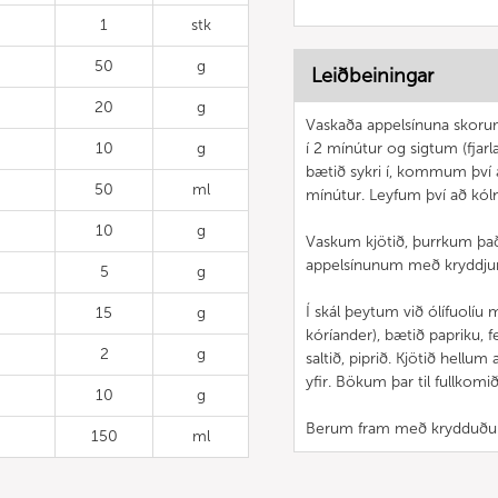
1
stk
50
g
Leiðbeiningar
20
g
Vaskaða appelsínuna skorum
10
g
í 2 mínútur og sigtum (fjarl
bætið sykri í, kommum því
50
ml
mínútur. Leyfum því að kól
10
g
Vaskum kjötið, þurrkum það o
appelsínunum með kryddju
5
g
Í skál þeytum við ólífuolíu m
15
g
kóríander), bætið papriku, 
2
g
saltið, piprið. Kjötið hellum
yfir. Bökum þar til fullkomið
10
g
Berum fram með krydduðu
150
ml