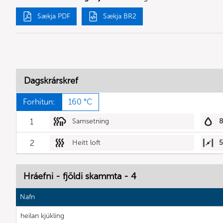
Sækja PDF
Sækja BR2
Dagskrárskref
Forhitun:
160 °C
1
Samsetning
2
Heitt loft
Hráefni - fjöldi skammta - 4
Nafn
heilan kjúkling