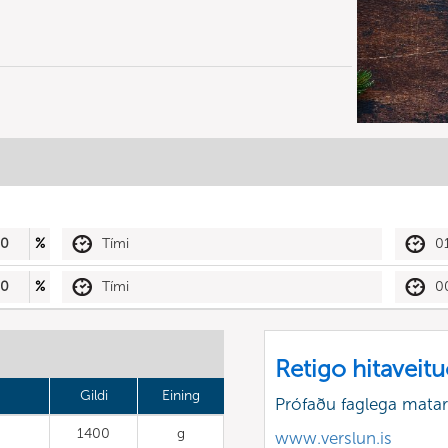
80
%
Tími
0
50
%
Tími
0
Retigo hitaveit
Gildi
Eining
Prófaðu faglega matar
1400
g
www.verslun.is