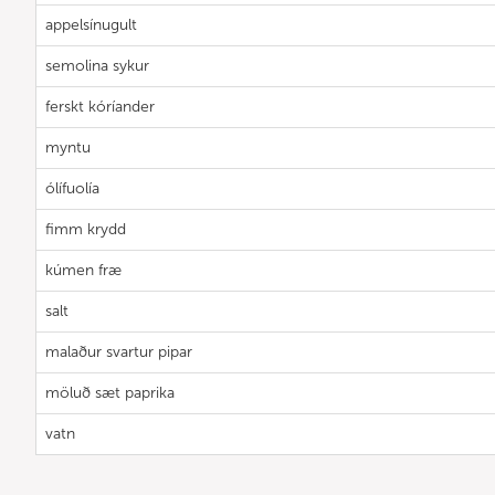
appelsínugult
semolina sykur
ferskt kóríander
myntu
ólífuolía
fimm krydd
kúmen fræ
salt
malaður svartur pipar
möluð sæt paprika
vatn