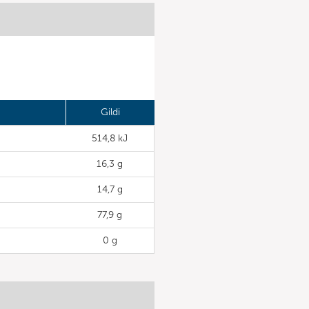
Gildi
514,8 kJ
16,3 g
14,7 g
77,9 g
0 g