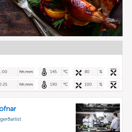
1:00
hh:mm
145
°C
80
%
0:25
hh:mm
190
°C
100
%
uofnar
gerðarlist