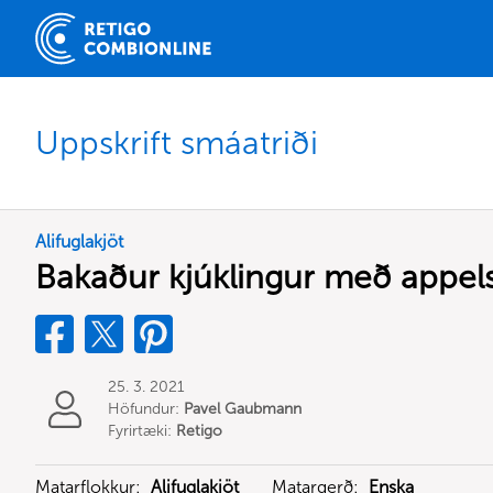
Uppskrift smáatriði
Alifuglakjöt
Bakaður kjúklingur með appe
25. 3. 2021
Höfundur:
Pavel Gaubmann
Fyrirtæki:
Retigo
Matarflokkur:
Alifuglakjöt
Matargerð:
Enska