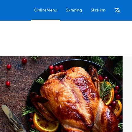
OnlineMenu
Skráning
Skrá inn