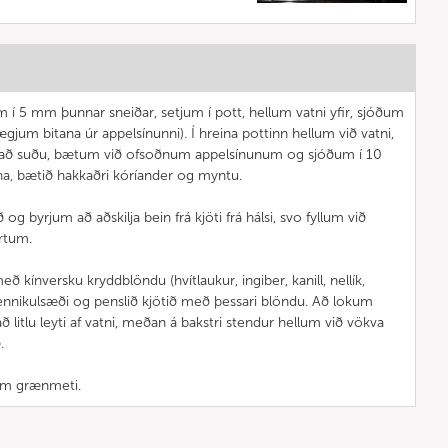
 í 5 mm þunnar sneiðar, setjum í pott, hellum vatni yfir, sjóðum
ægjum bitana úr appelsínunni). Í hreina pottinn hellum við vatni,
 að suðu, bætum við ofsoðnum appelsínunum og sjóðum í 10
na, bætið hakkaðri kóríander og myntu.
g byrjum að aðskilja bein frá kjöti frá hálsi, svo fyllum við
rtum.
eð kínversku kryddblöndu (hvítlaukur, ingiber, kanill, nellík,
fennikulsæði og penslið kjötið með þessari blöndu. Að lokum
 að litlu leyti af vatni, meðan á bakstri stendur hellum við vökva
.
m grænmeti.