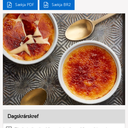
Sækja PDF
Sækja BR2
Dagskrárskref