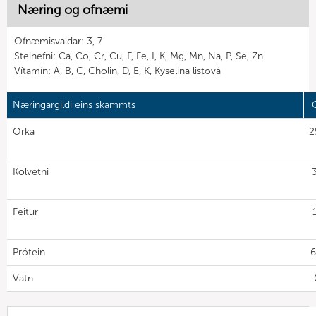
Næring og ofnæmi
Ofnæmisvaldar: 3, 7
Steinefni: Ca, Co, Cr, Cu, F, Fe, I, K, Mg, Mn, Na, P, Se, Zn
Vítamín: A, B, C, Cholin, D, E, K, Kyselina listová
Næringargildi eins skammts
G
Orka
2
Kolvetni
Feitur
Prótein
6
Vatn