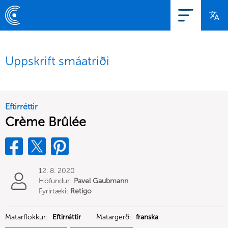
Uppskrift smáatriði
Eftirréttir
Crème Brûlée
12. 8. 2020
Höfundur:
Pavel Gaubmann
Fyrirtæki:
Retigo
Matarflokkur:
Eftirréttir
Matargerð:
franska