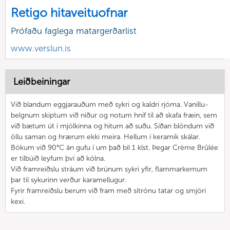
Retigo hitaveituofnar
Prófaðu faglega matargerðarlist
www.verslun.is
Leiðbeiningar
Við blandum eggjarauðum með sykri og kaldri rjóma. Vanillu-
belgnum skiptum við niður og notum hníf til að skafa fræin, sem
við bætum út í mjólkinna og hitum að suðu. Síðan blöndum við
öllu saman og hrærum ekki meira. Hellum í keramik skálar.
Bökum við 90°C án gufu í um það bil 1 klst. Þegar Crème Brûlée
er tilbúið leyfum því að kólna.
Við framreiðslu stráum við brúnum sykri yfir, flammarkemum
þar til sykurinn verður karamellugur.
Fyrir framreiðslu berum við fram með sítrónu tatar og smjöri
kexi.