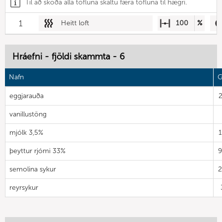
Til að skoða alla töfluna skaltu færa töfluna til hægri.
1
Heitt loft
100
%
Hráefni - fjöldi skammta - 6
Nafn
G
eggjarauða
vanillustöng
mjólk 3,5%
þeyttur rjómi 33%
semolina sykur
reyrsykur