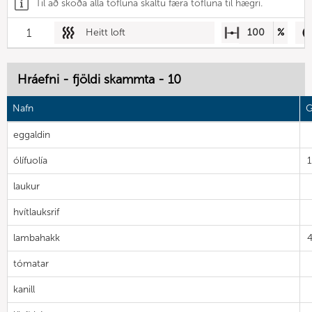
Til að skoða alla töfluna skaltu færa töfluna til hægri.
1
Heitt loft
100
%
Hráefni - fjöldi skammta - 10
Nafn
G
eggaldin
ólífuolía
laukur
hvítlauksrif
lambahakk
tómatar
kanill