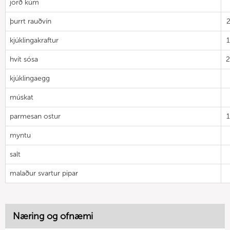
jörð kúm
þurrt rauðvín
kjúklingakraftur
hvít sósa
kjúklingaegg
múskat
parmesan ostur
myntu
salt
malaður svartur pipar
Næring og ofnæmi