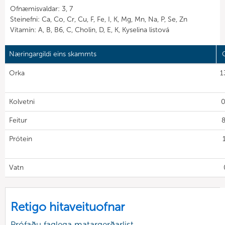
Ofnæmisvaldar: 3, 7
Steinefni: Ca, Co, Cr, Cu, F, Fe, I, K, Mg, Mn, Na, P, Se, Zn
Vítamín: A, B, B6, C, Cholin, D, E, K, Kyselina listová
Næringargildi eins skammts
G
Orka
1
Kolvetni
0
Feitur
8
Prótein
Vatn
Retigo hitaveituofnar
Prófaðu faglega matargerðarlist