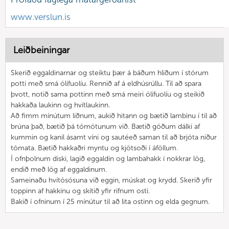
www.verslun.is
Leiðbeiningar
Skerið eggaldinarnar og steiktu þær á báðum hliðum í stórum
potti með smá ólífuolíu. Rennið af á eldhúsrúllu. Til að spara
þvott, notið sama pottinn með smá meiri ólífuolíu og steikið
hakkaða laukinn og hvítlaukinn.
Að fimm mínútum liðnum, aukið hitann og bætið lambinu í til að
brúna það, bætið þá tómötunum við. Bætið góðum dálki af
kummin og kanil ásamt víni og sautéeð saman til að brjóta niður
tómata. Bætið hakkaðri myntu og kjötsoði í áföllum.
Í ofnþolnum diski, lagið eggaldin og lambahakk í nokkrar lög,
endið með lög af eggaldinum.
Sameinaðu hvítósósuna við eggin, múskat og krydd. Skerið yfir
toppinn af hakkinu og skítið yfir rifnum osti.
Bakið í ofninum í 25 mínútur til að lita ostinn og elda gegnum.