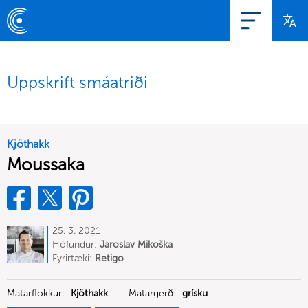
Uppskrift smáatriði
Kjöthakk
Moussaka
25. 3. 2021
Höfundur:
Jaroslav Mikoška
Fyrirtæki:
Retigo
Matarflokkur:
Kjöthakk
Matargerð:
grísku