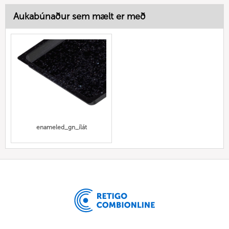
Aukabúnaður sem mælt er með
enameled_gn_ílát