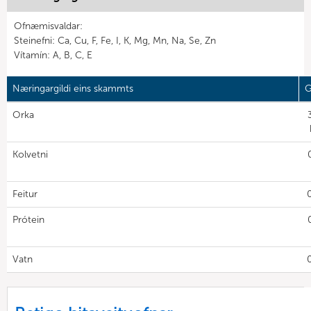
Ofnæmisvaldar:
Steinefni: Ca, Cu, F, Fe, I, K, Mg, Mn, Na, Se, Zn
Vítamín: A, B, C, E
Næringargildi eins skammts
G
Orka
Kolvetni
Feitur
Prótein
Vatn