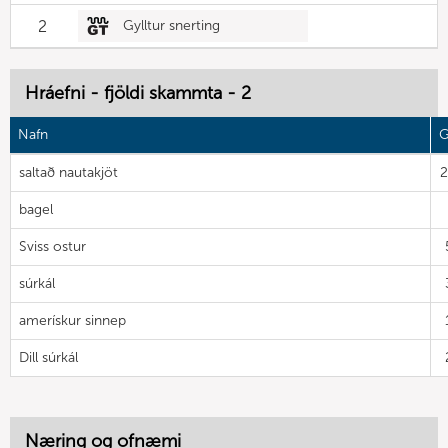
2
Gylltur snerting
Hráefni - fjöldi skammta - 2
Nafn
G
saltað nautakjöt
bagel
Sviss ostur
súrkál
amerískur sinnep
Dill súrkál
Næring og ofnæmi