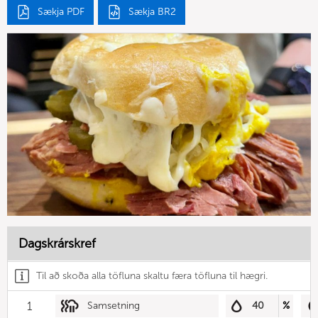
Sækja PDF
Sækja BR2
Dagskrárskref
Til að skoða alla töfluna skaltu færa töfluna til hægri.
1
Samsetning
40
%