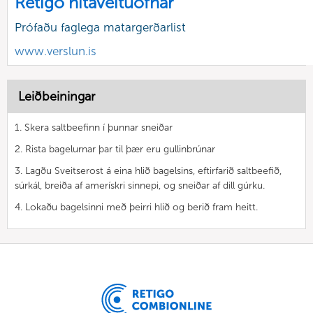
Retigo hitaveituofnar
Prófaðu faglega matargerðarlist
www.verslun.is
Leiðbeiningar
1. Skera saltbeefinn í þunnar sneiðar
2. Rista bagelurnar þar til þær eru gullinbrúnar
3. Lagðu Sveitserost á eina hlið bagelsins, eftirfarið saltbeefið,
súrkál, breiða af amerískri sinnepi, og sneiðar af dill gúrku.
4. Lokaðu bagelsinni með þeirri hlið og berið fram heitt.