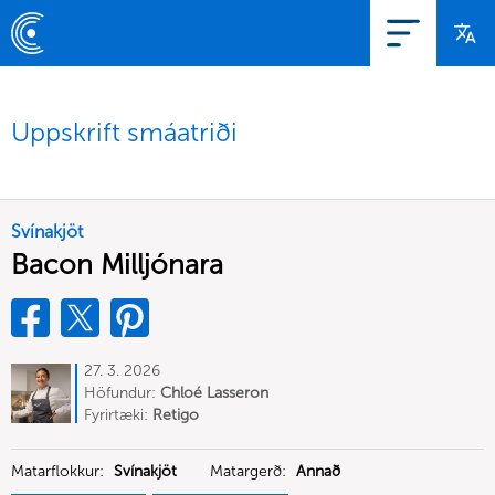
Uppskrift smáatriði
Svínakjöt
Bacon Milljónara
27. 3. 2026
Höfundur:
Chloé Lasseron
Fyrirtæki:
Retigo
Matarflokkur:
Svínakjöt
Matargerð:
Annað