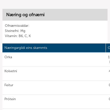
Næring og ofnæmi
Ofnæmisvaldar:
Steinefni: Mg
Vítamín: B6, C, K
Næringargildi eins skammts
G
Orka
1
Kolvetni
Feitur
Prótein