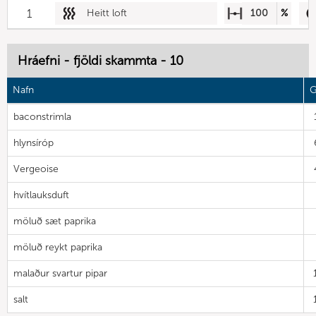
1
Heitt loft
100
%
Hráefni - fjöldi skammta - 10
Nafn
G
baconstrimla
hlynsíróp
Vergeoise
hvítlauksduft
möluð sæt paprika
möluð reykt paprika
malaður svartur pipar
salt