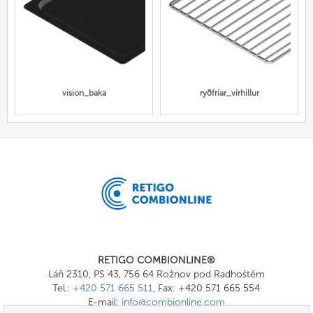
vision_baka
ryðfríar_vírhillur
RETIGO COMBIONLINE®
Láň 2310, PS 43, 756 64 Rožnov pod Radhoštěm
Tel.:
+420 571 665 511
, Fax: +420 571 665 554
E-mail:
info@combionline.com