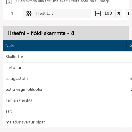
Til að skoða alla töfluna skaltu færa töfluna til hægri.
1
Heitt loft
100
%
Hráefni - fjöldi skammta - 8
Nafn
G
Skallottur
kartöflur
alifuglastofn
extra virgin ólífuolía
Tímían (ferskt)
salt
malaður svartur pipar