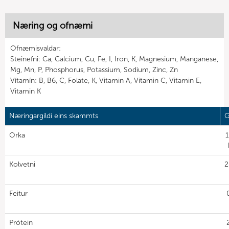
Næring og ofnæmi
Ofnæmisvaldar:
Steinefni: Ca, Calcium, Cu, Fe, I, Iron, K, Magnesium, Manganese,
Mg, Mn, P, Phosphorus, Potassium, Sodium, Zinc, Zn
Vítamín: B, B6, C, Folate, K, Vitamin A, Vitamin C, Vitamin E,
Vitamin K
Næringargildi eins skammts
G
Orka
Kolvetni
2
Feitur
Prótein