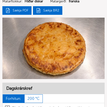
Matarflokkur:
Hliðar diskar
Matargerð:
franska
Sækja PDF
Sækja BR2
Dagskrárskref
Forhitun:
200 °C