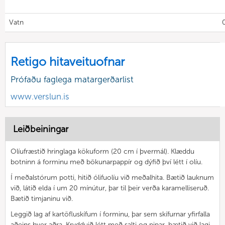
Vatn
Retigo hitaveituofnar
Prófaðu faglega matargerðarlist
www.verslun.is
Leiðbeiningar
Olíufræstið hringlaga kökuform (20 cm í þvermál). Klæddu
botninn á forminu með bökunarpappír og dýfið því létt í olíu.
Í meðalstórum potti, hitið ólifuolíu við meðalhita. Bætið lauknum
við, látið elda í um 20 mínútur, þar til þeir verða karamelliseruð.
Bætið timjaninu við.
Leggið lag af kartöfluskífum í forminu, þar sem skífurnar yfirfalla
aðeins hver aðra. Krydduið létt með salti og pipar, bætið við lagi