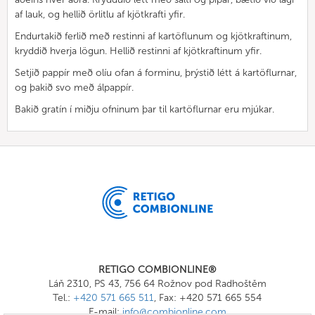
af lauk, og hellið örlitlu af kjötkrafti yfir.
Endurtakið ferlið með restinni af kartöflunum og kjötkraftinum,
kryddið hverja lögun. Hellið restinni af kjötkraftinum yfir.
Setjið pappír með olíu ofan á forminu, þrýstið létt á kartöflurnar,
og þakið svo með álpappír.
Bakið gratín í miðju ofninum þar til kartöflurnar eru mjúkar.
RETIGO COMBIONLINE®
Láň 2310, PS 43, 756 64 Rožnov pod Radhoštěm
Tel.:
+420 571 665 511
, Fax: +420 571 665 554
E-mail:
info@combionline.com