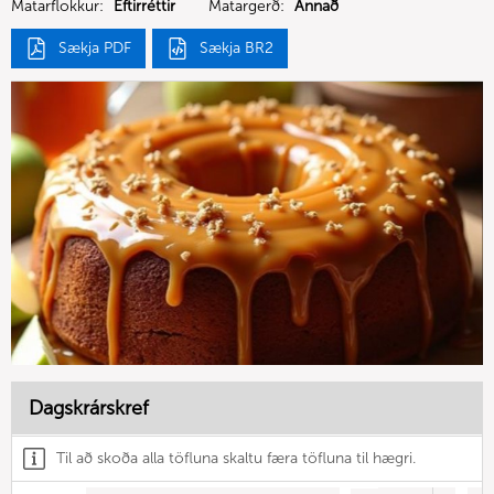
Matarflokkur:
Eftirréttir
Matargerð:
Annað
Sækja PDF
Sækja BR2
Dagskrárskref
Til að skoða alla töfluna skaltu færa töfluna til hægri.