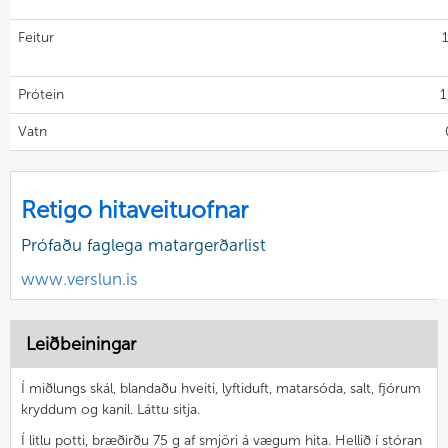
Feitur
Prótein
1
Vatn
Retigo hitaveituofnar
Prófaðu faglega matargerðarlist
www.verslun.is
Leiðbeiningar
Í miðlungs skál, blandaðu hveiti, lyftiduft, matarsóda, salt, fjórum
kryddum og kanil. Láttu sitja.
Í litlu potti, bræðirðu 75 g af smjöri á vægum hita. Hellið í stóran