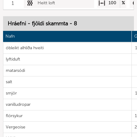
1
Heitt loft
100
%
Hráefni - fjöldi skammta - 8
Nafn
G
óbleikt alhliða hveiti
lyftiduft
matarsódi
salt
smjör
vanilludropar
flórsykur
Vergeoise