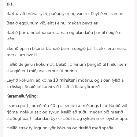
skál.
Bættu við brúna sykri, púðursykri og vanillu. Þeytið vel saman.
Bætið eggjunum við, eitt í einu, meðan þeytt er.
Bætið þurru hráefnunum saman og blandaðu þar til deigið er
jafnt.
Skerið eplin í bitana, blandið þeim í deigið þar til ekki eru meira
merki um hveiti.
Hellið deiginu í kökumót. Bakið í ofninum þangað til hnífur sem
stungið er í miðjuna kemur út hreinn.
Leyfið kökunni að kólna
10 mínútur
í mótinu, og síðan fyllið á
kæliskap. Snúið kökunni við til að fá flata yfirborð
Karamellufylling:
Í sama potti, bræðirðu 40 g af smjöri á miðlungs hita. Bætið við
rjóma, nokkur salt og sykur. Kælið að suðu meðan þið hrærið
stöðugt þar til blandan þykkir aðeins og sykurinn er leystur upp.
Hellið strax fyllingunni yfir kökuna og dreifið með spaða.