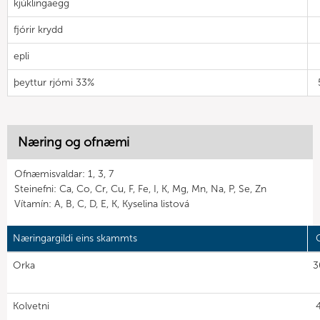
kjúklingaegg
fjórir krydd
epli
þeyttur rjómi 33%
Næring og ofnæmi
Ofnæmisvaldar: 1, 3, 7
Steinefni: Ca, Co, Cr, Cu, F, Fe, I, K, Mg, Mn, Na, P, Se, Zn
Vítamín: A, B, C, D, E, K, Kyselina listová
Næringargildi eins skammts
G
Orka
3
Kolvetni