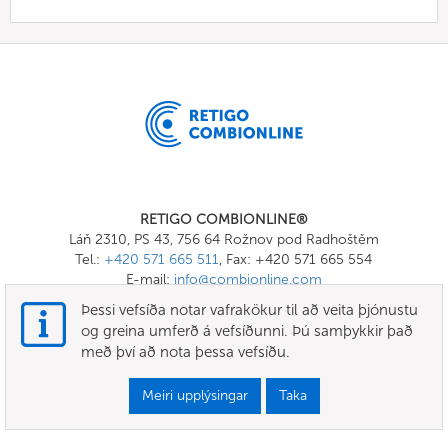
RETIGO COMBIONLINE®
Láň 2310, PS 43, 756 64 Rožnov pod Radhoštěm
Tel.:
+420 571 665 511
, Fax: +420 571 665 554
E-mail:
info@combionline.com
Þessi vefsíða notar vafrakökur til að veita þjónustu
og greina umferð á vefsíðunni. Þú samþykkir það
OnlineMenu
með því að nota þessa vefsíðu.
SKILMÁLAR OG SKILYRÐI
Meiri upplýsingar
Taka