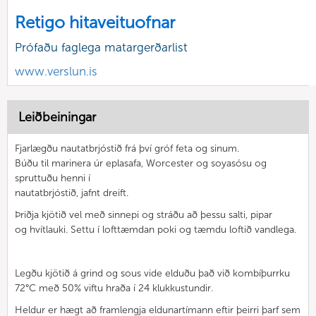
Retigo hitaveituofnar
Prófaðu faglega matargerðarlist
www.verslun.is
Leiðbeiningar
Fjarlægðu nautatbrjóstið frá því gróf feta og sinum.
Búðu til marinera úr eplasafa, Worcester og soyasósu og
spruttuðu henni í
nautatbrjóstið, jafnt dreift.
Þriðja kjötið vel með sinnepi og stráðu að þessu salti, pipar
og hvítlauki. Settu í lofttæmdan poki og tæmdu loftið vandlega.
Legðu kjötið á grind og sous vide elduðu það við kombíþurrku
72°C með 50% viftu hraða í 24 klukkustundir.
Heldur er hægt að framlengja eldunartímann eftir þeirri þarf sem