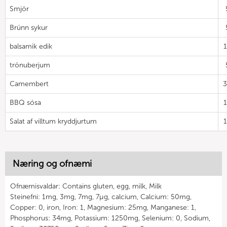
Smjör
Brúnn sykur
balsamik edik
trönuberjum
Camembert
BBQ sósa
Salat af villtum kryddjurtum
Næring og ofnæmi
Ofnæmisvaldar: Contains gluten, egg, milk, Milk
Steinefni: 1mg, 3mg, 7mg, 7µg, calcium, Calcium: 50mg,
Copper: 0, iron, Iron: 1, Magnesium: 25mg, Manganese: 1,
Phosphorus: 34mg, Potassium: 1250mg, Selenium: 0, Sodium,