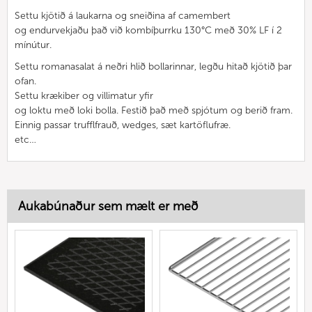
Settu kjötið á laukarna og sneiðina af camembert
og endurvekjaðu það við kombíþurrku 130°C með 30% LF í 2
mínútur.
Settu romanasalat á neðri hlið bollarinnar, legðu hitað kjötið þar
ofan.
Settu krækiber og villimatur yfir
og loktu með loki bolla. Festið það með spjótum og berið fram.
Einnig passar trufflfrauð, wedges, sæt kartöflufræ.
etc…
Aukabúnaður sem mælt er með