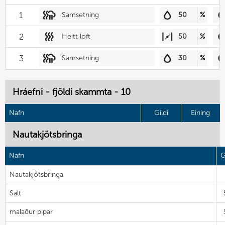
1
Samsetning
50
%
2
Heitt loft
50
%
3
Samsetning
30
%
Hráefni - fjöldi skammta - 10
Nafn
Gildi
Eining
Nautakjötsbringa
Nafn
G
Nautakjötsbringa
Salt
malaður pipar