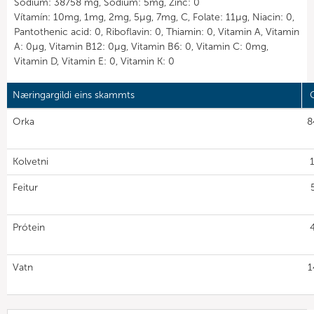
Sodium: 38758 mg, Sodium: 5mg, Zinc: 0
Vítamín: 10mg, 1mg, 2mg, 5µg, 7mg, C, Folate: 11µg, Niacin: 0,
Pantothenic acid: 0, Riboflavin: 0, Thiamin: 0, Vitamin A, Vitamin
A: 0µg, Vitamin B12: 0µg, Vitamin B6: 0, Vitamin C: 0mg,
Vitamin D, Vitamin E: 0, Vitamin K: 0
Næringargildi eins skammts
G
Orka
8
Kolvetni
Feitur
Prótein
Vatn
1