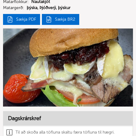
Matarflokkur:
Nautakjöt
Matargerð:
þýska, Þjóðverji, þýskur
Sækja PDF
Sækja BR2
Dagskrárskref
Til að skoða alla töfluna skaltu færa töfluna til hægri.