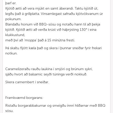
þarf er.
Kjötið ætti að vera mjúkt en samt áberandi. Taktu kjötið út,
legðu það á grillplatta. Vinsamlegast safnaðu kjötvökvanum úr
pokunum.
Blandaðu honum við BBQ-sósu og notaðu hann til að þekja
kjötið. Kjötið ætti að verða krúst við háþrýsting 130° í eina
klukkustund,
með því að 'moppa' það á 15 mínútna fresti.
Þá skaltu fljótt kæla það og skera í þunnar sneiðar fyrir frekari
notkun.
Caramelizeraðu rauðu laukina í smjöri og brúnum sykri,
sjáðu hvort að balsamic seyði túninga verði nokkuð.
Skera camembert í sneiðar.
Framkvæmd borgarans:
Ristaðu borgarabbakurnar og smeigðu innri hliðarnar með BBQ
sósu.