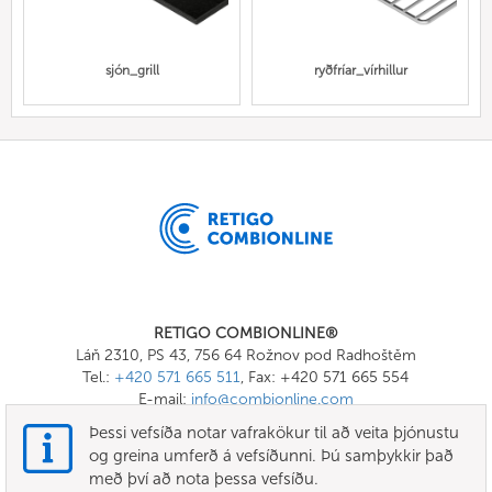
sjón_grill
ryðfríar_vírhillur
RETIGO COMBIONLINE®
Láň 2310, PS 43, 756 64 Rožnov pod Radhoštěm
Tel.:
+420 571 665 511
, Fax: +420 571 665 554
E-mail:
info@combionline.com
Þessi vefsíða notar vafrakökur til að veita þjónustu
og greina umferð á vefsíðunni. Þú samþykkir það
OnlineMenu
með því að nota þessa vefsíðu.