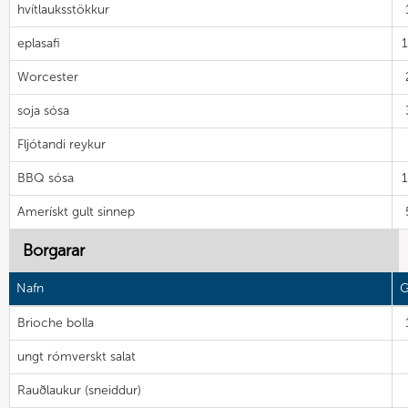
hvítlauksstökkur
eplasafi
Worcester
soja sósa
Fljótandi reykur
BBQ sósa
Amerískt gult sinnep
Borgarar
Nafn
G
Brioche bolla
ungt rómverskt salat
Rauðlaukur (sneiddur)