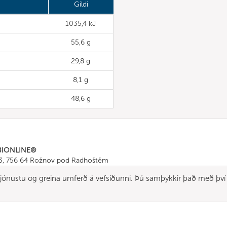
Gildi
1035,4 kJ
55,6 g
29,8 g
8,1 g
48,6 g
BIONLINE®
43, 756 64 Rožnov pod Radhoštěm
665 511
, Fax: +420 571 665 554
a þjónustu og greina umferð á vefsíðunni. Þú samþykkir það með því
ombionline.com