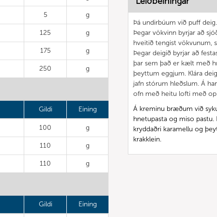
Leiðbeiningar
5
g
Þá undirbúum við puff deig. 
125
g
Þegar vökvinn byrjar að sjó
hveitið tengist vökvunum, s
175
g
Þegar deigið byrjar að festas
þar sem það er kælt með h
250
g
þeyttum eggjum. Klára deigi
jafn stórum hleðslum. Á han
ofn með heitu lofti með op
Á kreminu bræðum við sykur
Gildi
Eining
hnetupasta og miso pastu. 
100
g
kryddaðri karamellu og þe
krakklein.
110
g
110
g
Gildi
Eining