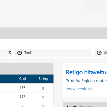
0
%
Tími
0
Retigo hitaveit
Gildi
Eining
Prófaðu faglega matar
137
g
www.verslun.is
137
g
5
g