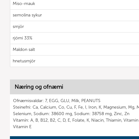
Miso-mauk
semolina sykur
smjör
rjómi 33%
Maldon salt
hnetusmjör
Næring og ofnæmi
Ofnæmisvaldar: 7, EGG, GLU, Milk, PEANUTS
Steinefni: Ca, Calcium, Co, Cu, F, Fe, I, Iron, K, Magnesium, Mg,
Selenium, Sodium: 38600 mg, Sodium: 38758 mg, Zinc, Zn
Vítamín: A, B, B12, B2, C, D, E, Folate, K, Niacin, Thiamin, Vitami
Vitamin E