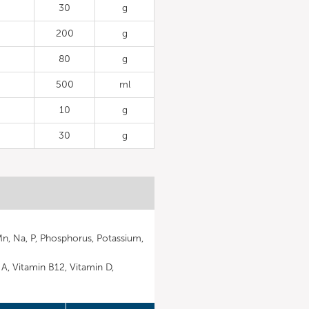
30
g
200
g
80
g
500
ml
10
g
30
g
 Mn, Na, P, Phosphorus, Potassium,
n A, Vitamin B12, Vitamin D,