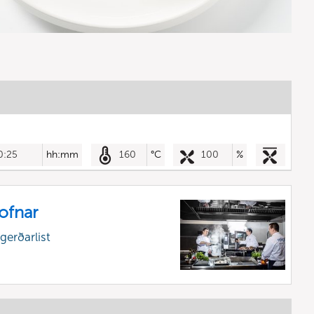
0:25
hh:mm
160
°C
100
%
uofnar
gerðarlist