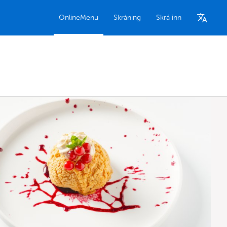
OnlineMenu
Skráning
Skrá inn