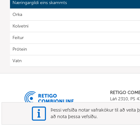
Næringargildi eins skammts
Orka
Kolvetni
Feitur
Prótein
Vatn
RETIGO COM
Láň 2310, PS 
Tel.:
+420 571 
Þessi vefsíða notar vafrakökur til að veit
E-mail:
info@c
að nota þessa vefsíðu.