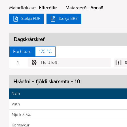
Matarflokkur:
Eftirréttir
Matargerð:
Annað
Sækja PDF
Sækja BR2
Dagskrárskref
Forhitun:
175 °C
1
Heitt loft
Hráefni - fjöldi skammta - 10
Nafn
Vatn
Mjólk 3,5%
Kornsykur