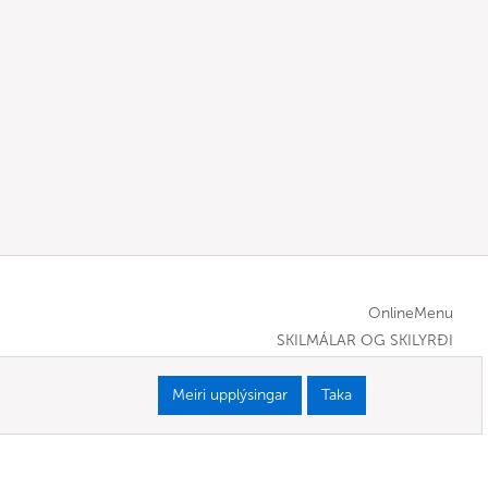
OnlineMenu
SKILMÁLAR OG SKILYRÐI
Meiri upplýsingar
Taka