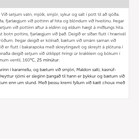
Við setjum vatn, mjólk, smjör, sykur og salt í pott til að sjóða.
ða, fjarlægjum við pottinn af hita og blöndum við hveitinu. Þegar
etjum við pottinn aftur á eldinn og eldum hægt á miðlungs hita.
t botn pottins, fjarlægjum við það. Deigið er síðan flutt í hrærivél
röðum. Þegar deigið er kólnað, bætum við smám saman við
ð er flutt í bakarapoka með skreytingavít og skreytt á plötuna í
naða deigið setjum við útklippt hringi úr krakklein og bökum í
num ventli, 160
°C, 25 mínútur.
inn í karamellu, og bætum við smjöri, Maldon salti, kasnúf-
Þeyttur rjómi er sleginn þangað til hann er þykkur og bætum við
ytum enn um stund. Með þessu kremi fyllum við kælt choux með