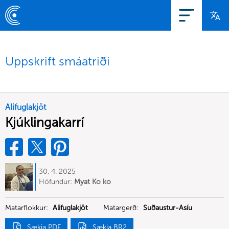
Uppskrift smáatriði
Alifuglakjöt
Kjúklingakarrí
30. 4. 2025
Höfundur:
Myat Ko ko
Matarflokkur:
Alifuglakjöt
Matargerð:
Suðaustur-Asíu
Sækja PDF
Sækja BR2