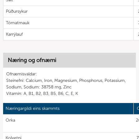
Púðursykur
Tómatmauk
Karrýlauf
Næring og ofnæmi
Ofnæmisvaldar:
Steinefni: Calcium, Iron, Magnesium, Phosphorus, Potassium,
Sodium, Sodium: 38758 mg, Zinc
Vítamín: A, B1, B2, B3, B5, B6, C, E, K
Næringargildi eins skammts
G
Orka
2
Kolvetni
7