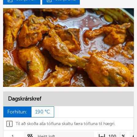
Dagskrárskref
Forhitun:
190 °C
Til að skoða alla töfluna skaltu færa töfluna til hægri.
1
Heitt loft
100
%