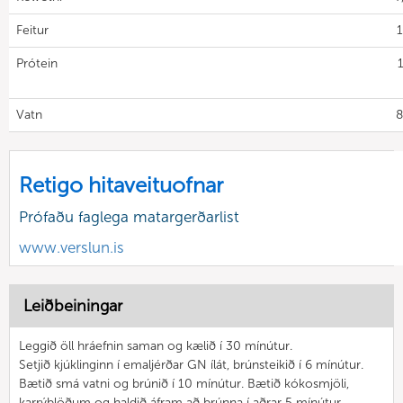
Feitur
1
Prótein
Vatn
8
Retigo hitaveituofnar
Prófaðu faglega matargerðarlist
www.verslun.is
Leiðbeiningar
Leggið öll hráefnin saman og kælið í 30 mínútur.
Setjið kjúklinginn í emaljérðar GN ílát, brúnsteikið í 6 mínútur.
Bætið smá vatni og brúnið í 10 mínútur. Bætið kókosmjöli,
karrýblöðum og haldið áfram að brúnna í aðrar 5 mínútur.