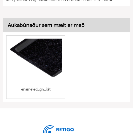
Aukabúnaður sem mælt er með
enameled_gn_ílát