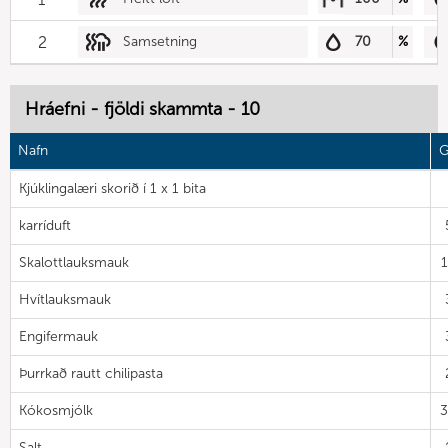
2
Samsetning
70
%
Hráefni - fjöldi skammta - 10
Nafn
G
Kjúklingalæri skorið í 1 x 1 bita
karríduft
Skalottlauksmauk
Hvítlauksmauk
Engifermauk
Þurrkað rautt chilipasta
Kókosmjólk
Salt