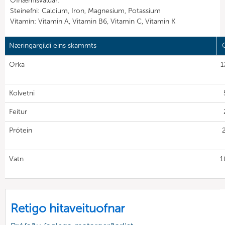
Ofnæmisvaldar:
Steinefni: Calcium, Iron, Magnesium, Potassium
Vítamín: Vitamin A, Vitamin B6, Vitamin C, Vitamin K
Næringargildi eins skammts
G
Orka
1
Kolvetni
Feitur
Prótein
Vatn
1
Retigo hitaveituofnar