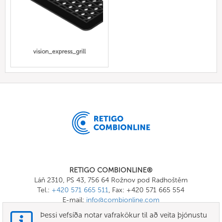
vision_express_grill
RETIGO COMBIONLINE®
Láň 2310, PS 43, 756 64 Rožnov pod Radhoštěm
Tel.:
+420 571 665 511
, Fax: +420 571 665 554
E-mail:
info@combionline.com
Þessi vefsíða notar vafrakökur til að veita þjónustu