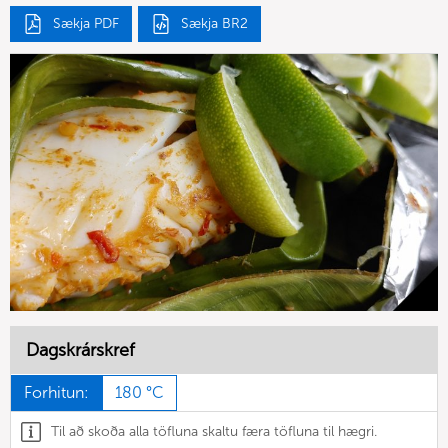
Sækja PDF
Sækja BR2
Dagskrárskref
Forhitun:
180 °C
Til að skoða alla töfluna skaltu færa töfluna til hægri.