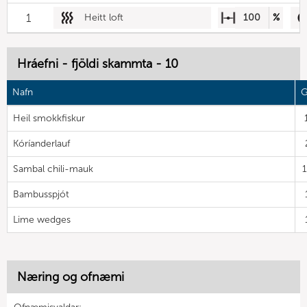
1
Heitt loft
100
%
Hráefni - fjöldi skammta - 10
Nafn
G
Heil smokkfiskur
Kóríanderlauf
Sambal chili-mauk
Bambusspjót
Lime wedges
Næring og ofnæmi