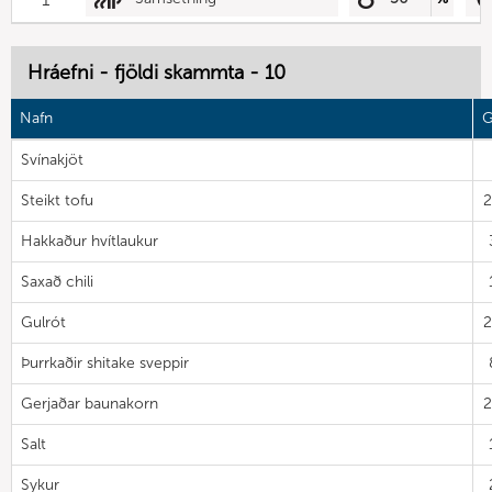
Hráefni - fjöldi skammta - 10
Nafn
G
Svínakjöt
Steikt tofu
Hakkaður hvítlaukur
Saxað chili
Gulrót
Þurrkaðir shitake sveppir
Gerjaðar baunakorn
Salt
Sykur