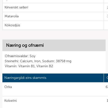
Kínverskt sellerí
Matarolía
Kókosdjús
Næring og ofnæmi
Ofnæmisvaldar: Soy
Steinefni: Calcium, Iron, Sodium: 38758 mg
Vítamín: Vitamin B1, Vitamin B2
Næringargildi eins skammts
G
Orka
6
Kolvetni