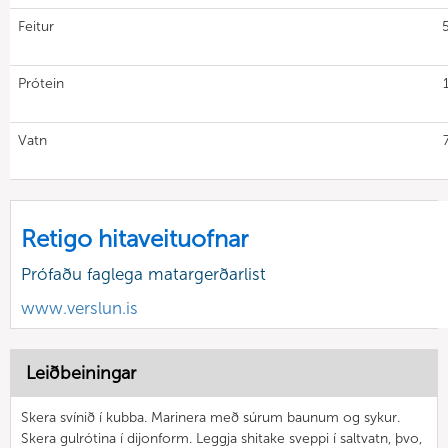
Feitur
Prótein
Vatn
Retigo hitaveituofnar
Prófaðu faglega matargerðarlist
www.verslun.is
Leiðbeiningar
Skera svínið í kubba. Marinera með súrum baunum og sykur.
Skera gulrótina í dijonform. Leggja shitake sveppi í saltvatn, þvo,