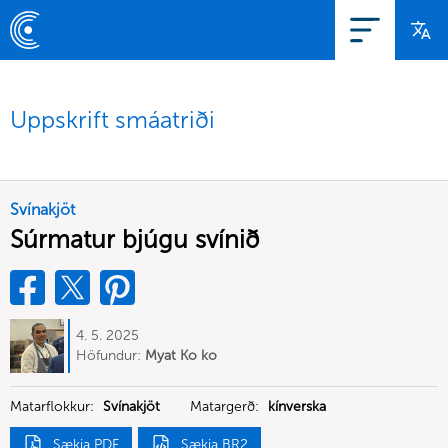
Uppskrift smáatriði
Svínakjöt
Súrmatur bjúgu svínið
4. 5. 2025
Höfundur:
Myat Ko ko
Matarflokkur:
Svínakjöt
Matargerð:
kínverska
Sækja PDF
Sækja BR2