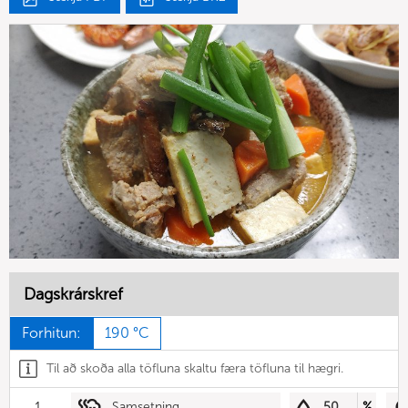
Dagskrárskref
Forhitun:
190 °C
Til að skoða alla töfluna skaltu færa töfluna til hægri.
1
Samsetning
50
%