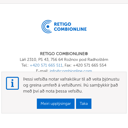
RETIGO COMBIONLINE®
Láň 2310, PS 43, 756 64 Rožnov pod Radhoštěm
Tel.:
+420 571 665 511
, Fax: +420 571 665 554
E-mail:
info@combionline.com
Þessi vefsíða notar vafrakökur til að veita þjónustu
og greina umferð á vefsíðunni. Þú samþykkir það
OnlineMenu
með því að nota þessa vefsíðu.
SKILMÁLAR OG SKILYRÐI
Meiri upplýsingar
Taka