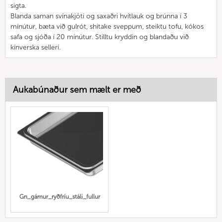
sigta.
Blanda saman svínakjöti og saxaðri hvítlauk og brúnna í 3
mínútur, bæta við gulrót, shitake sveppum, steiktu tofu, kókos
safa og sjóða í 20 mínútur. Stilltu kryddin og blandaðu við
kínverska sellerí.
Aukabúnaður sem mælt er með
Gn_gámur_ryðfríu_stáli_fullur