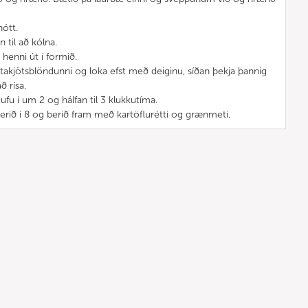
nótt.
n til að kólna.
 henni út í formið.
takjötsblöndunni og loka efst með deiginu, síðan þekja þannig
ð rísa.
gufu í um 2 og hálfan til 3 klukkutíma.
skerið í 8 og berið fram með kartöflurétti og grænmeti.