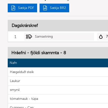
Sækja PDF
Sækja BR2
Dagskrárskref
1
Samsetning
7
Hráefni - fjöldi skammta - 8
Nafn
Hægelduð steik
Laukur
smyrsl
tómatmauk - túpa
Guinness - Can