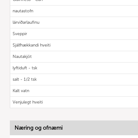
nautastofn
lárviðarlaufinu
Sveppir
Sjálfhækkandi hveiti
Nautakjöt
lyftiduft - tsk
salt - 1/2 tsk
Kalt vatn
Venjulegt hveiti
Næring og ofnæmi