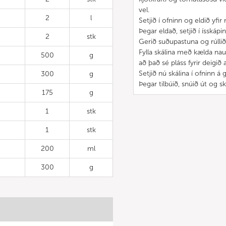
vel.
2
l
Setjið í ofninn og eldið yfir 
Þegar eldað, setjið í ísskápin
2
stk
Gerið suðupastuna og rúllið
Fylla skálina með kælda nau
500
g
að það sé pláss fyrir deigið a
Setjið nú skálina í ofninn á 
300
g
Þegar tilbúið, snúið út og 
175
g
1
stk
1
stk
200
ml
300
g