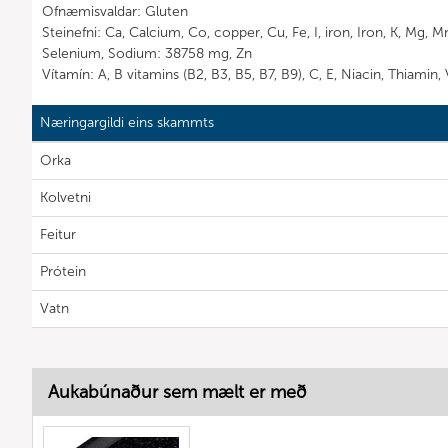
Ofnæmisvaldar: Gluten
Steinefni: Ca, Calcium, Co, copper, Cu, Fe, I, iron, Iron, K, Mg, 
Selenium, Sodium: 38758 mg, Zn
Vítamín: A, B vitamins (B2, B3, B5, B7, B9), C, E, Niacin, Thiamin,
Næringargildi eins skammts
Orka
Kolvetni
Feitur
Prótein
Vatn
Aukabúnaður sem mælt er með