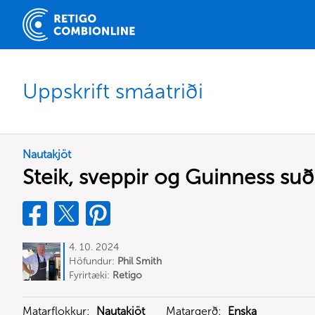
Uppskrift smáatriði
Nautakjöt
Steik, sveppir og Guinness s
4. 10. 2024
Höfundur:
Phil Smith
Fyrirtæki:
Retigo
Matarflokkur:
Nautakjöt
Matargerð:
Enska