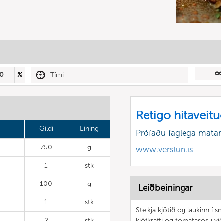
0
%
Tími
Retigo hitaveit
Gildi
Eining
Prófaðu faglega matar
750
g
www.verslun.is
1
stk
100
g
Leiðbeiningar
1
stk
Steikja kjötið og laukinn í 
2
stk
kjötkrafti og tómatasósu v