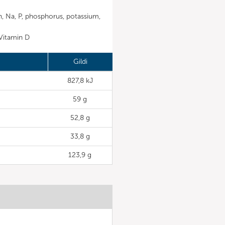
Mn, Na, P, phosphorus, potassium,
 Vitamin D
Gildi
827,8 kJ
59 g
52,8 g
33,8 g
123,9 g