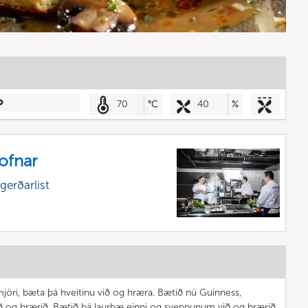
70
°C
40
%
uofnar
gerðarlist
smjöri, bæta þá hveitinu við og hræra. Bætið nú Guinness,
ið og hrærið. Bætið þá laurbæ einni og sveppunum við og hrærið