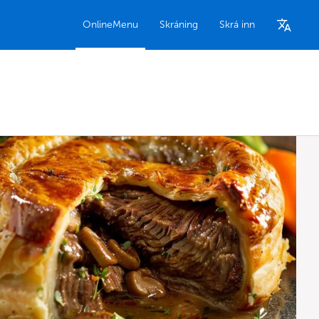
OnlineMenu
Skráning
Skrá inn