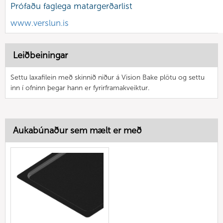
Prófaðu faglega matargerðarlist
www.verslun.is
Leiðbeiningar
Settu laxafilein með skinnið niður á Vision Bake plötu og settu
inn í ofninn þegar hann er fyrirframakveiktur.
Aukabúnaður sem mælt er með