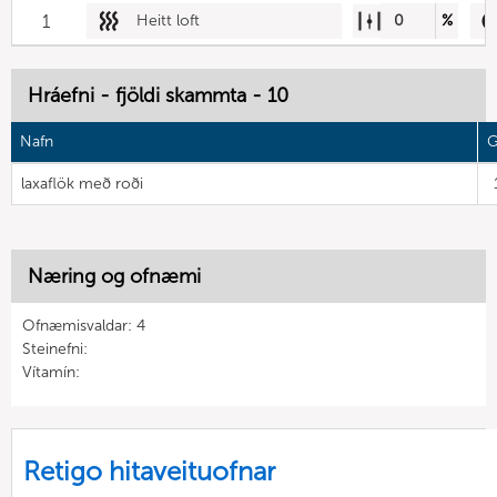
1
Heitt loft
0
%
Hráefni - fjöldi skammta - 10
Nafn
G
laxaflök með roði
Næring og ofnæmi
Ofnæmisvaldar: 4
Steinefni:
Vítamín:
Retigo hitaveituofnar