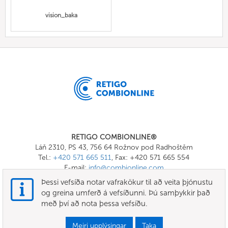
vision_baka
RETIGO COMBIONLINE®
Láň 2310, PS 43, 756 64 Rožnov pod Radhoštěm
Tel.:
+420 571 665 511
, Fax: +420 571 665 554
E-mail:
info@combionline.com
Þessi vefsíða notar vafrakökur til að veita þjónustu
og greina umferð á vefsíðunni. Þú samþykkir það
OnlineMenu
með því að nota þessa vefsíðu.
SKILMÁLAR OG SKILYRÐI
Meiri upplýsingar
Taka