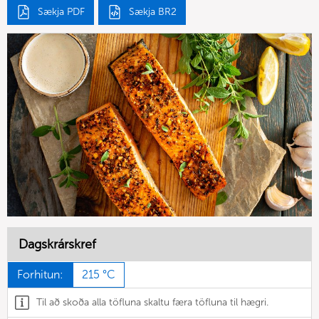
Sækja PDF
Sækja BR2
Dagskrárskref
Forhitun:
215 °C
Til að skoða alla töfluna skaltu færa töfluna til hægri.