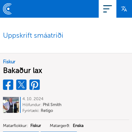
Uppskrift smáatriði
Fiskur
Bakaður lax
4. 10. 2024
Höfundur:
Phil Smith
Fyrirtæki:
Retigo
Matarflokkur:
Fiskur
Matargerð:
Enska