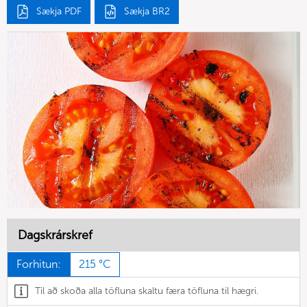
Sækja PDF
Sækja BR2
Dagskrárskref
Forhitun:
215 °C
Til að skoða alla töfluna skaltu færa töfluna til hægri.