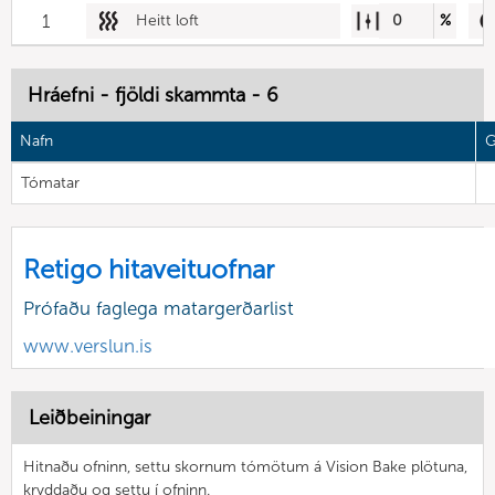
1
Heitt loft
0
%
Hráefni - fjöldi skammta - 6
Nafn
G
Tómatar
Retigo hitaveituofnar
Prófaðu faglega matargerðarlist
www.verslun.is
Leiðbeiningar
Hitnaðu ofninn, settu skornum tómötum á Vision Bake plötuna,
kryddaðu og settu í ofninn.