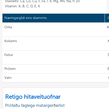
Steinefni: Ca, Co, Cu, F, Fe, I, K, Mg, Mn, Na, P, Zn
Vítamín: A, B, C, D, E, K
Næringargildi eins skammts
G
Orka
4
Kolvetni
Feitur
Prótein
3
Vatn
Retigo hitaveituofnar
Prófaðu faglega matargerðarlist