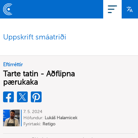
Uppskrift smáatriði
Eftirréttir
Tarte tatin - Aðflipna
pærukaka
7. 5. 2024
Höfundur:
Lukáš Halamicek
Fyrirtæki:
Retigo