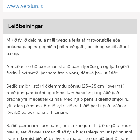
www.verslun.is
Leiðbeiningar
Mikið fyllið deiginu á milli tveggja ferla af matvörufólie eða
bökunarpappírs, gegnið á það með gaffli, þekið og setjið aftur í
ísskáp.
Á meðan skrítið pærurnar, skerið þær í fjórðunga og fjarlægðið
fræin. Í því svæði þar sem fræin voru, sléttuð þau út í flöt.
Setjið smjör í stórri óklemmdu pönnu (25–28 cm í þvermál)
með þungum botni og ofnheldum handfangi og látið það
bráðna yfir meðalsterku hita. Með hjálp pensils dreifið smjörinu
yfir allan pönnuna. Bætið sykri við og bíðið þar til það bráðnar.
Kveikið þá pönnuna af hitanum.
Raðið pærunum í pönnunni, helst í kringum. Ef þið eigið of mörg
pærur, setjið tvær saman til að fylla hugsanlega holur í pönnunni.
Þannig komist þið að því hversu margar pærur þið þurfið í raun