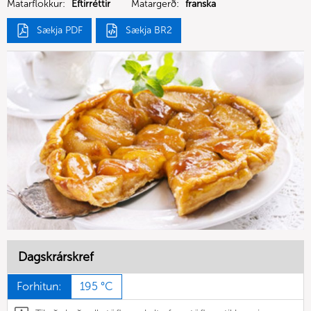
Matarflokkur:
Eftirréttir
Matargerð:
franska
Sækja PDF
Sækja BR2
Dagskrárskref
Forhitun:
195 °C