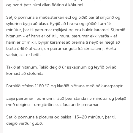
og hvort þær rúmi allan flötinn á kökunni.
Setjið pönnuna á meðalsterkan eld og bíðið þar til smjörið og
sykurinn byrja að blása. Byrjið að hræra og sjóðið í um 15
mínútur, þar til pærurnar mýkjast og eru huldir karamel. Stjórnið
hitanum - ef hann er of lítill, munu pærurnar ekki verða - ef
hann er of mikill, byrjar karamel að brenna (í neyð er hægt að
bæta örlítið af vatni, en pærurnar gefa frá sér safann). Vertu
varkár, allt er heitt.
Takið af hitanum. Takið deigið úr ísskápnum og leyfið því að
komast að stofuhita.
Forhitið ofninn í 180 °C og klæðið plötuna með bökunarpappír.
Jæja pærurnar í pönnunni, látið þær standa í 5 mínútur og þekjið
með deiginu - umgjörðin skal fara undir pærurnar.
Setjið pönnuna á plötuna og bakist í 15–20 mínútur, þar til
deigið verður gullið.