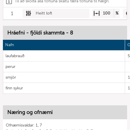
Til að skoða alla töfluna skaltu færa töfluna til hægri.
1
Heitt loft
100
%
Hráefni - fjöldi skammta - 8
Nafn
G
laufabrauð
perur
smjör
fínn sykur
Næring og ofnæmi
Ofnæmisvaldar: 1, 7