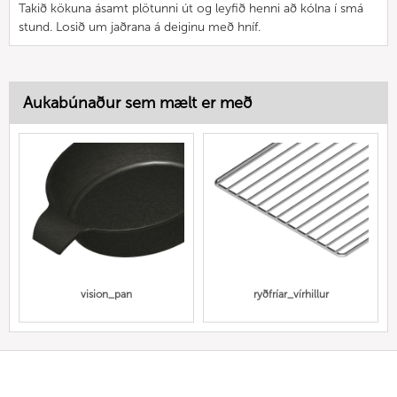
Takið kökuna ásamt plötunni út og leyfið henni að kólna í smá
stund. Losið um jaðrana á deiginu með hníf.
Aukabúnaður sem mælt er með
vision_pan
ryðfríar_vírhillur