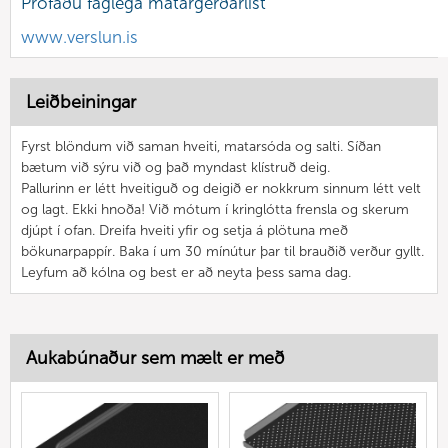
Prófaðu faglega matargerðarlist
www.verslun.is
Leiðbeiningar
Fyrst blöndum við saman hveiti, matarsóda og salti. Síðan
bætum við sýru við og það myndast klístruð deig.
Pallurinn er létt hveitiguð og deigið er nokkrum sinnum létt velt
og lagt. Ekki hnoða! Við mótum í kringlótta frensla og skerum
djúpt í ofan. Dreifa hveiti yfir og setja á plötuna með
bökunarpappír. Baka í um 30 mínútur þar til brauðið verður gyllt.
Leyfum að kólna og best er að neyta þess sama dag.
Aukabúnaður sem mælt er með