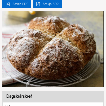
Sækja PDF
Sækja BR2
Dagskrárskref