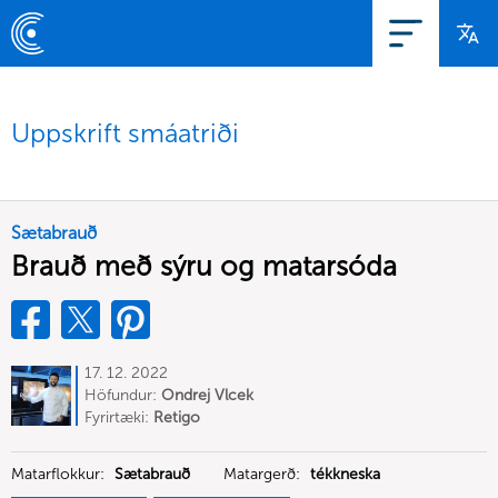
Uppskrift smáatriði
Sætabrauð
Brauð með sýru og matarsóda
17. 12. 2022
Höfundur:
Ondrej Vlcek
Fyrirtæki:
Retigo
Matarflokkur:
Sætabrauð
Matargerð:
tékkneska