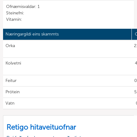
Ofnæmisvaldar: 1
Steinefni:
Vítamín:
Næringargildi eins skammts
G
Orka
2
Kolvetni
4
Feitur
0
Prótein
5
Vatn
Retigo hitaveituofnar