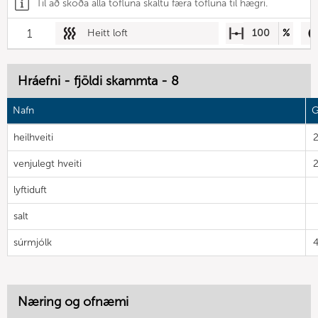
Til að skoða alla töfluna skaltu færa töfluna til hægri.
1
Heitt loft
100
%
Hráefni - fjöldi skammta - 8
Nafn
G
heilhveiti
venjulegt hveiti
lyftiduft
salt
súrmjólk
Næring og ofnæmi