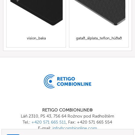
vision_baka
gatað_álplata_teflon_húðað
RETIGO COMBIONLINE®
Láň 2310, PS 43, 756 64 Rožnov pod Radhoštěm
Tel.:
+420 571 665 511
, Fax: +420 571 665 554
E-mail:
info@combionline.com