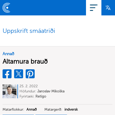
Uppskrift smáatriði
Annað
Altamura brauð
25. 2. 2022
Höfundur:
Jaroslav Mikoška
Fyrirtæki:
Retigo
Matarflokkur:
Annað
Matargerð:
indversk