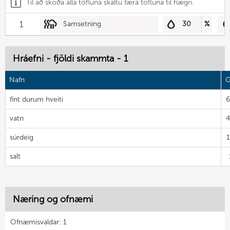
Til að skoða alla töfluna skaltu færa töfluna til hægri.
1
Samsetning
30
%
Hráefni - fjöldi skammta - 1
Nafn
G
fínt durum hveiti
vatn
súrdeig
salt
Næring og ofnæmi
Ofnæmisvaldar: 1