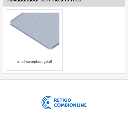
ál_bökunarplata_gatað