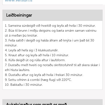
www.verslun.is
Leiðbeiningar
1. Sameina súrdeigið við hveitið og leyfa að hvíla í 30 mínútur.
2. Búa til brunn í miðju deigsins og bæta smám saman vatninu
út á meðan þú knótar.
3. Fella saltið í deigið og halda áfram að knýta í um það bil 30
mínútur.
4. Leyfa að hefa sig í 3 klukkustundir.
5. Knaut aftur og leyfa að hvíla í 10 mínútur.
6. Kúfa deigið út og rúlla aftur í laufsform.
7. Dustaðu með hveiti og notaðu skrifstofuhníf til að skera skáar í
efri hluta laufsins.
8. Dustaðu aftur og leyfa að hvíla í frekari 30 mínútur.
9. Settu ofninn á combi (hæg flug) við 220°C.
10. Bakkaðu í 30 mínútur.
Aukabúnaður sem mælt er með