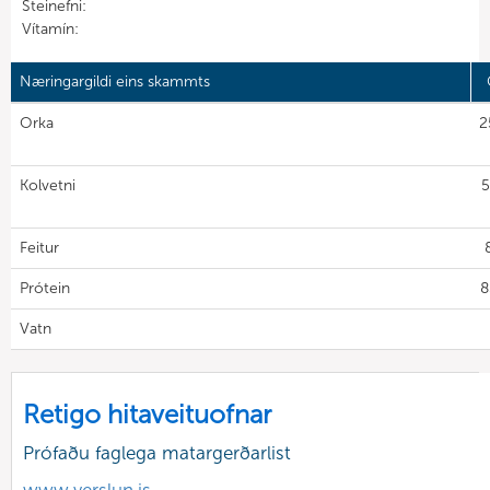
Steinefni:
Vítamín:
Næringargildi eins skammts
Orka
2
Kolvetni
5
Feitur
Prótein
8
Vatn
Retigo hitaveituofnar
Prófaðu faglega matargerðarlist