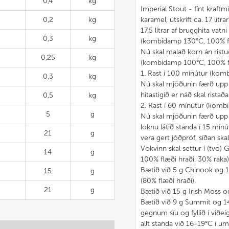
0,4
kg
Imperial Stout - fínt kraftm
0,2
kg
karamel, útskrift ca. 17 lítr
17,5 lítrar af brugghita va
0,3
kg
(kombidamp 130°C, 100% flæ
Nú skal malað korn án ristuð
0,25
kg
(kombidamp 100°C, 100% fl
1. Rast í 100 mínútur (kom
0,3
kg
Nú skal mjöðunin færð upp 
hitastigið er náð skal ristað
0,5
kg
2. Rast í 60 mínútur (komb
5
g
Nú skal mjöðunin færð upp 
loknu látið standa í 15 mín
21
g
vera gert jóðpróf, síðan sk
Vökvinn skal settur í (tvö
14
g
100% flæði hraði, 30% raka)
Bætið við 5 g Chinook og 1
15
g
(80% flæði hraði).
21
g
Bætið við 15 g Irish Moss og
Bætið við 9 g Summit og 14 
gegnum síu og fyllið í viðeig
allt standa við 16-19°C í um