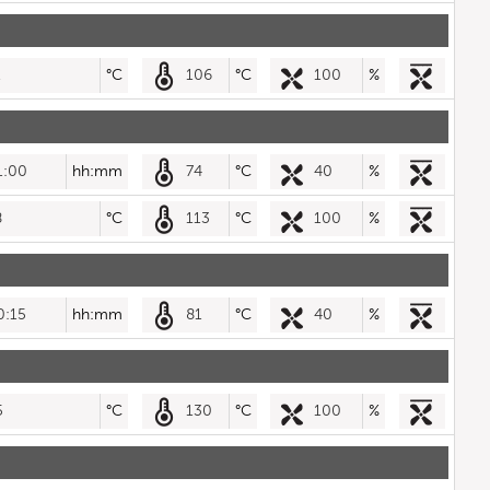
1
°C
106
°C
100
%
1:00
hh:mm
74
°C
40
%
8
°C
113
°C
100
%
0:15
hh:mm
81
°C
40
%
5
°C
130
°C
100
%