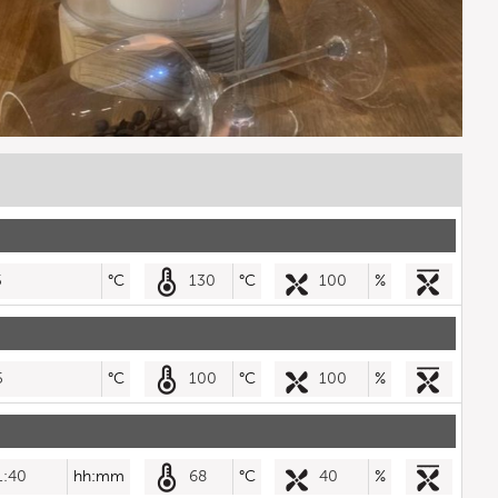
5
°C
130
°C
100
%
5
°C
100
°C
100
%
1:40
hh:mm
68
°C
40
%