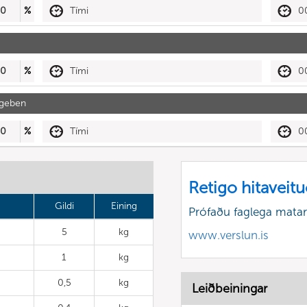
30
%
Tími
0
30
%
Tími
0
ugeben
30
%
Tími
0
Retigo hitaveit
Gildi
Eining
Prófaðu faglega matar
5
kg
www.verslun.is
1
kg
0,5
kg
Leiðbeiningar