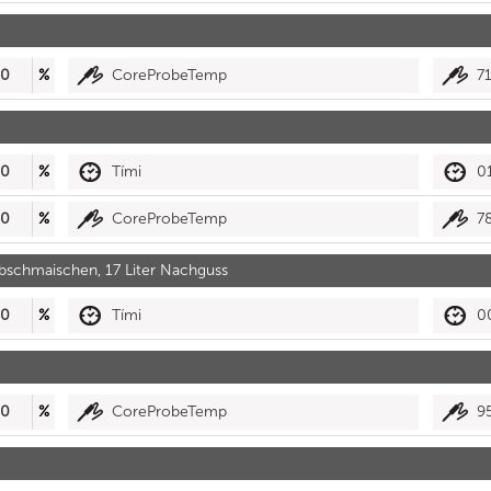
30
%
CoreProbeTemp
7
30
%
Tími
0
30
%
CoreProbeTemp
7
abschmaischen, 17 Liter Nachguss
30
%
Tími
0
30
%
CoreProbeTemp
9