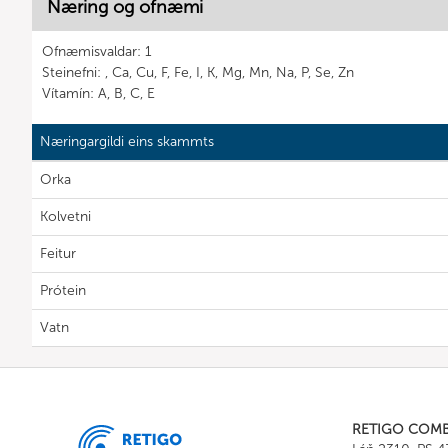
Næring og ofnæmi
Ofnæmisvaldar: 1
Steinefni: , Ca, Cu, F, Fe, I, K, Mg, Mn, Na, P, Se, Zn
Vítamín: A, B, C, E
Næringargildi eins skammts
Orka
Kolvetni
Feitur
Prótein
Vatn
RETIGO COM