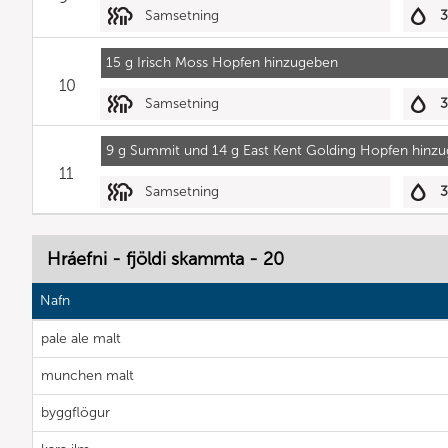
Samsetning
15 g Irisch Moss Hopfen hinzugeben
10
Samsetning
9 g Summit und 14 g East Kent Golding Hopfen hinz
11
Samsetning
Hráefni - fjöldi skammta - 20
Nafn
pale ale malt
munchen malt
byggflögur