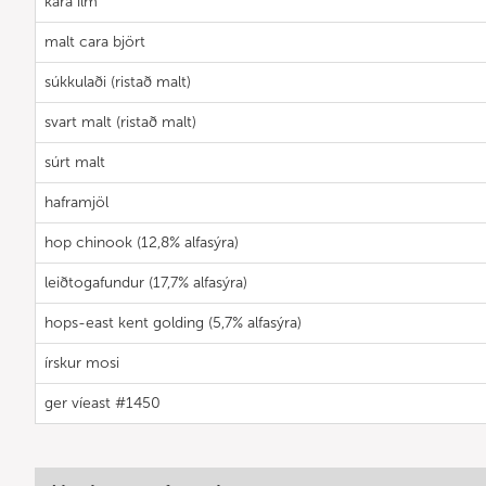
kara ilm
malt cara björt
súkkulaði (ristað malt)
svart malt (ristað malt)
súrt malt
haframjöl
hop chinook (12,8% alfasýra)
leiðtogafundur (17,7% alfasýra)
hops-east kent golding (5,7% alfasýra)
írskur mosi
ger víeast #1450