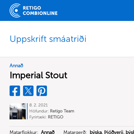
Uppskrift smáatriði
Annað
Imperial Stout
8. 2. 2021
Höfundur:
Retigo Team
Deutschland
Fyrirtæki:
RETIGO
Deutschland GmbH
Matarflokkur:
Annað
Matargerð:
þýska, Þjóðverji, þýs