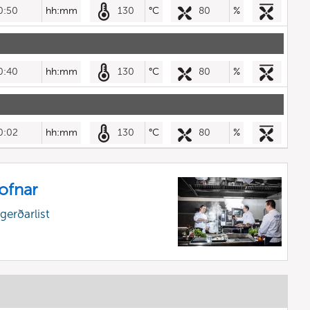
0:50
hh:mm
130
°C
80
%
0:40
hh:mm
130
°C
80
%
0:02
hh:mm
130
°C
80
%
uofnar
gerðarlist