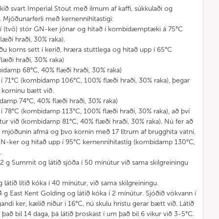
ikið svart Imperial Stout með ilmum af kaffi, súkkulaði og
ar. Mjöðunarferli með kernennihitastigi:
tni í (tvö) stór GN-ker jónar og hitað í kombidæmptæki á 75°C
ði hraði, 30% raka).
u korns sett í kerið, hræra stuttlega og hitað upp í 65°C
æði hraði, 30% raka)
bidamp 68°C, 40% flæði hraði, 30% raka)
í 71°C (kombidamp 106°C, 100% flæði hraði, 30% raka), þegar
a korninu bætt við.
idamp 74°C, 40% flæði hraði, 30% raka)
í 78°C (kombidamp 113°C, 100% flæði hraði, 30% raka), að því
útur við (kombidamp 81°C, 40% flæði hraði, 30% raka). Nú fer að
al mjöðunin afmá og þvo kornin með 17 lítrum af brugghita vatni.
) GN-ker og hitað upp í 95°C kernennihitastig (kombidamp 130°C,
.
2 g Summit og látið sjóða í 50 mínútur við sama skilgreiningu
 látið lítið kóka í 40 mínútur, við sama skilgreiningu.
g East Kent Golding og látið kóka í 2 mínútur. Sjóðið vökvann í
andi ker, kælið niður í 16°C, nú skulu hristu gerar bætt við. Látið
 það bil 14 daga, þá látið þroskast í um það bil 6 vikur við 3-5°C.