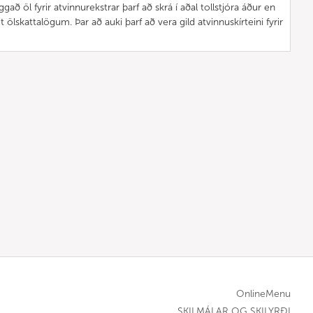
 öl fyrir atvinnurekstrar þarf að skrá í aðal tollstjóra áður en
lskattalögum. Þar að auki þarf að vera gild atvinnuskírteini fyrir
OnlineMenu
SKILMÁLAR OG SKILYRÐI