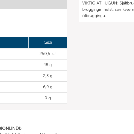
VIKTIG ATHUGUN: Sjálfbruggað
bruggingin hefst, samkvæmt ö
ölbruggingu.
Gildi
250,5 kJ
48 g
2,3 g
6,9 g
0 g
BIONLINE®