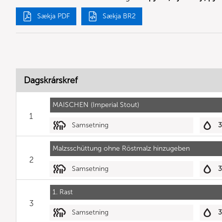
Sækja PDF
Sækja BR2
Dagskrárskref
MAISCHEN (Imperial Stout)
1
Samsetning
Malzsschüttung ohne Röstmalz hinzugeben
2
Samsetning
1. Rast
3
Samsetning