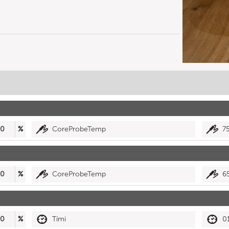
30
%
CoreProbeTemp
7
30
%
CoreProbeTemp
6
30
%
Tími
0