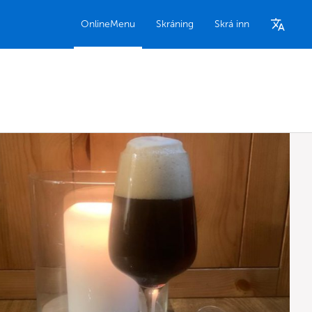
OnlineMenu
Skráning
Skrá inn