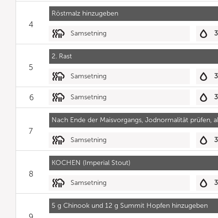
Röstmalz hinzugeben
4
Samsetning
2. Rast
5
Samsetning
6
Samsetning
Nach Ende der Maisvorgangs, Jodnormalität prüfen, 
7
Samsetning
KOCHEN (Imperial Stout)
8
Samsetning
5 g Chinook und 12 g Summit Hopfen hinzugeben
9