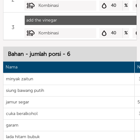
Kombinasi
40
%
add the vinegar
3
Kombinasi
40
%
Bahan - jumlah porsi - 6
Nama
N
minyak zaitun
siung bawang putih
jamur segar
cuka beralkohol
garam
lada hitam bubuk