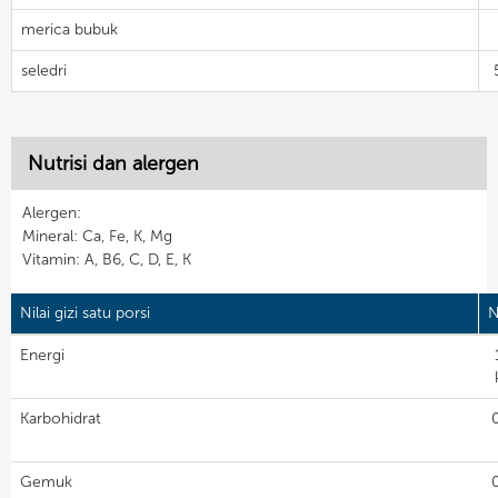
merica bubuk
seledri
Nutrisi dan alergen
Alergen:
Mineral: Ca, Fe, K, Mg
Vitamin: A, B6, C, D, E, K
Nilai gizi satu porsi
N
Energi
Karbohidrat
Gemuk