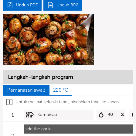
Unduh PDF
Unduh BR2
Langkah-langkah program
Pemanasan awal:
220 °C
Untuk melihat seluruh tabel, pindahkan tabel ke kanan.
1
Kombinasi
40
%
add the garlic
2