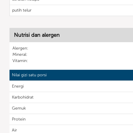
putih telur
Nutrisi dan alergen
Alergen:
Mineral:
Vitamin:
Nilai gizi satu porsi
Energi
Karbohidrat
Gemuk
Protein
Air