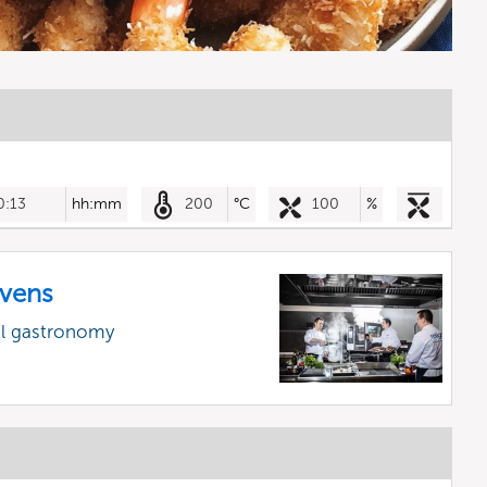
0:13
hh:mm
200
°C
100
%
vens
al gastronomy