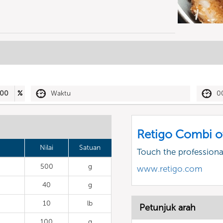
00
%
Waktu
0
Retigo Combi o
Nilai
Satuan
Touch the profession
500
g
www.retigo.com
40
g
10
lb
Petunjuk arah
100
g