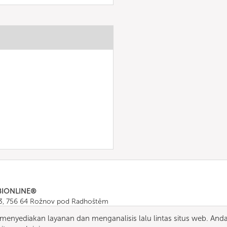
BIONLINE®
43, 756 64 Rožnov pod Radhoštěm
665 511
, Fax: +420 571 665 554
enyediakan layanan dan menganalisis lalu lintas situs web. And
ombionline.com