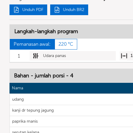
Unduh PDF
Unduh BR2
Langkah-langkah program
Pemanasan awal:
220 °C
1
Udara panas
1
Bahan - jumlah porsi - 4
Nama
udang
kanji dr tepung jagung
paprika manis
serutan kelapa