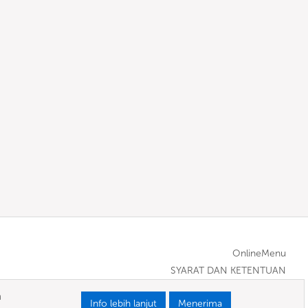
OnlineMenu
SYARAT DAN KETENTUAN
a
Info lebih lanjut
Menerima