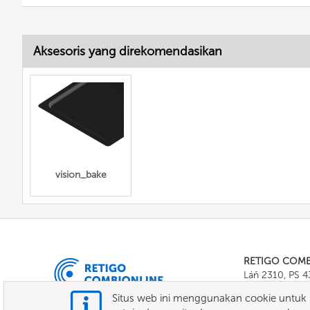
Aksesoris yang direkomendasikan
vision_bake
RETIGO COM
Láň 2310, PS 
Tel.:
+420 571 
Situs web ini menggunakan cookie untuk m
E-mail:
info@c