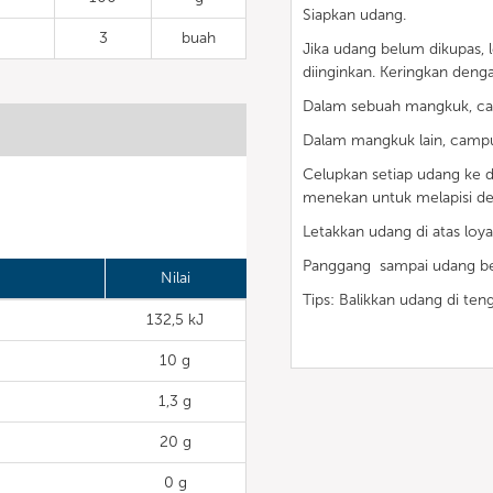
Siapkan udang.
3
buah
Jika udang belum dikupas,
diinginkan. Keringkan deng
Dalam sebuah mangkuk, ca
Dalam mangkuk lain, campur
Celupkan setiap udang ke d
menekan untuk melapisi de
Letakkan udang di atas loya
Panggang sampai udang ber
Nilai
Tips: Balikkan udang di t
132,5 kJ
10 g
1,3 g
20 g
0 g