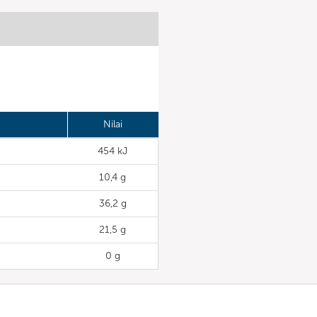
Nilai
454 kJ
10,4 g
36,2 g
21,5 g
0 g