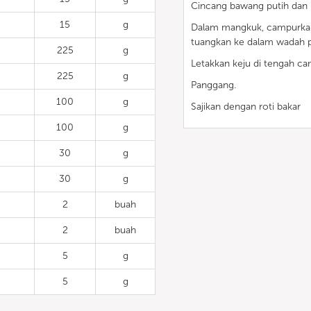
Cincang bawang putih dan
15
g
Dalam mangkuk, campurkan
tuangkan ke dalam wadah
225
g
Letakkan keju di tengah c
225
g
Panggang.
100
g
Sajikan dengan roti bakar
100
g
30
g
30
g
2
buah
2
buah
5
g
5
g