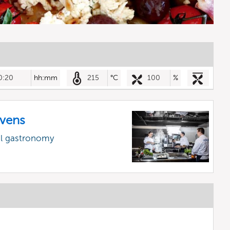
0:20
hh:mm
215
°C
100
%
vens
al gastronomy