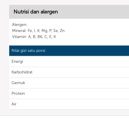
Nutrisi dan alergen
Alergen:
Mineral: Fe, I, K, Mg, P, Se, Zn
Vitamin: A, B, B6, C, E, K
Nilai gizi satu porsi
Energi
Karbohidrat
Gemuk
Protein
Air