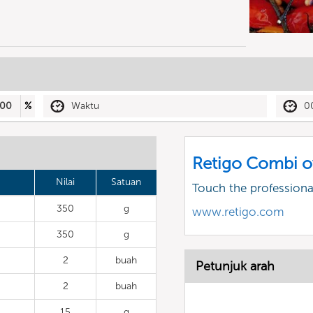
00
%
Waktu
0
Retigo Combi o
Nilai
Satuan
Touch the profession
350
g
www.retigo.com
350
g
2
buah
Petunjuk arah
2
buah
15
g