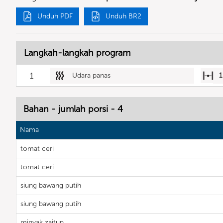
Unduh PDF
Unduh BR2
Langkah-langkah program
1
Udara panas
1
Bahan - jumlah porsi - 4
Nama
tomat ceri
tomat ceri
siung bawang putih
siung bawang putih
minyak zaitun