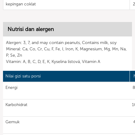
kepingan coklat
Nutrisi dan alergen
Alergen: 3, 7, and may contain peanuts, Contains milk, soy
Mineral: Ca, Co, Cr, Cu, F, Fe, I, Iron, K, Magnesium, Mg, Mn, Na,
P, Se, Zn
Vitamin: A, B, C, D, E, K, Kyselina listová, Vitamin A
Nilai gizi satu porsi
N
Energi
8
Karbohidrat
1
Gemuk