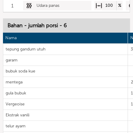
1
Udara panas
100
%
Bahan - jumlah porsi - 6
Nama
N
tepung gandum utuh
garam
bubuk soda kue
mentega
gula bubuk
Vergeoise
Ekstrak vanili
telur ayam