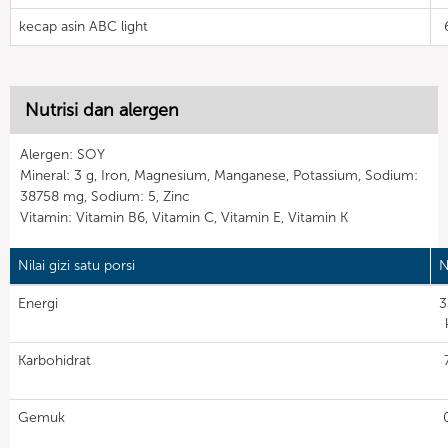
kecap asin ABC light
Nutrisi dan alergen
Alergen: SOY
Mineral: 3 g, Iron, Magnesium, Manganese, Potassium, Sodium:
38758 mg, Sodium: 5, Zinc
Vitamin: Vitamin B6, Vitamin C, Vitamin E, Vitamin K
Nilai gizi satu porsi
N
Energi
3
Karbohidrat
Gemuk