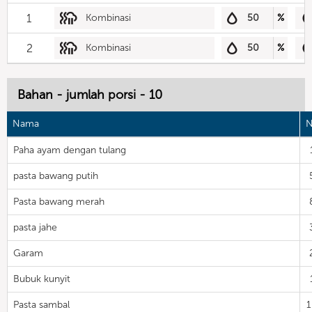
1
Kombinasi
50
%
2
Kombinasi
50
%
Bahan - jumlah porsi - 10
Nama
N
Paha ayam dengan tulang
pasta bawang putih
Pasta bawang merah
pasta jahe
Garam
Bubuk kunyit
Pasta sambal