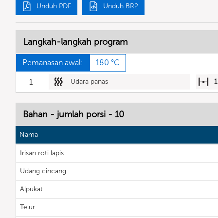
Unduh PDF
Unduh BR2
Langkah-langkah program
Pemanasan awal:
180 °C
1
Udara panas
1
Bahan - jumlah porsi - 10
Nama
Irisan roti lapis
Udang cincang
Alpukat
Telur