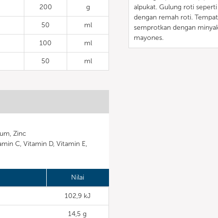
200
g
alpukat. Gulung roti sepert
dengan remah roti. Tempa
50
ml
semprotkan dengan minyak 
mayones.
100
ml
50
ml
ium, Zinc
amin C, Vitamin D, Vitamin E,
Nilai
102,9 kJ
14,5 g