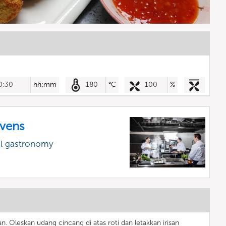
0:30
hh:mm
180
°C
100
%
vens
al gastronomy
an. Oleskan udang cincang di atas roti dan letakkan irisan