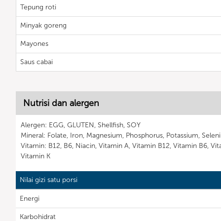
Tepung roti
Minyak goreng
Mayones
Saus cabai
Nutrisi dan alergen
Alergen: EGG, GLUTEN, Shellfish, SOY
Mineral: Folate, Iron, Magnesium, Phosphorus, Potassium, Selen
Vitamin: B12, B6, Niacin, Vitamin A, Vitamin B12, Vitamin B6, Vit
Vitamin K
Nilai gizi satu porsi
Energi
Karbohidrat