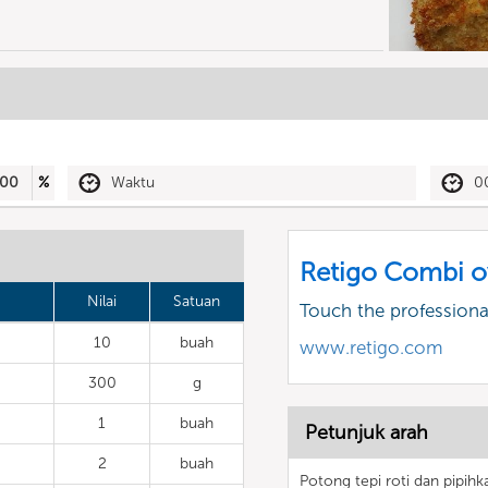
00
%
Waktu
0
Retigo Combi o
Nilai
Satuan
Touch the profession
10
buah
www.retigo.com
300
g
1
buah
Petunjuk arah
2
buah
Potong tepi roti dan pipihk