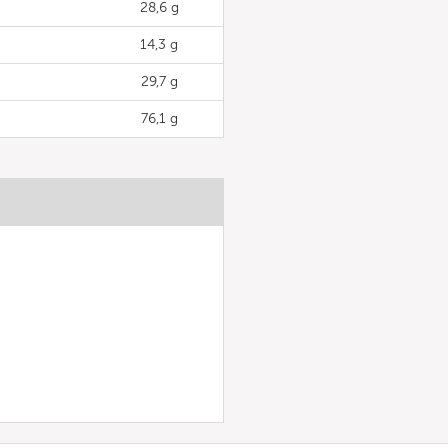
28,6 g
14,3 g
29,7 g
76,1 g