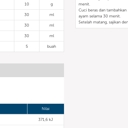
10
g
menit.
Cuci beras dan tambahkan 
30
ml
ayam selama 30 menit.
Setelah matang, sajikan den
30
ml
30
ml
5
buah
Nilai
371,6 kJ