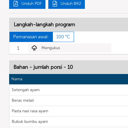
Unduh PDF
Unduh BR2
Langkah-langkah program
Pemanasan awal:
100 °C
1
Mengukus
Bahan - jumlah porsi - 10
Nama
Setengah ayam
Beras melati
Pasta nasi rasa ayam
Bubuk bumbu ayam