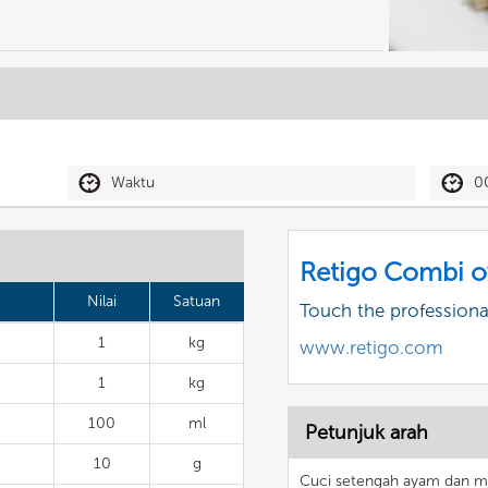
Waktu
0
Retigo Combi o
Nilai
Satuan
Touch the profession
1
kg
www.retigo.com
1
kg
100
ml
Petunjuk arah
10
g
Cuci setengah ayam dan m