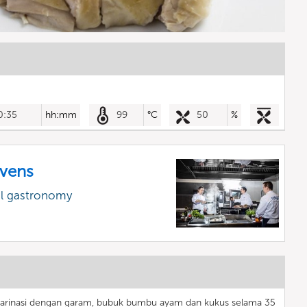
0:35
hh:mm
99
°C
50
%
vens
al gastronomy
arinasi dengan garam, bubuk bumbu ayam dan kukus selama 35