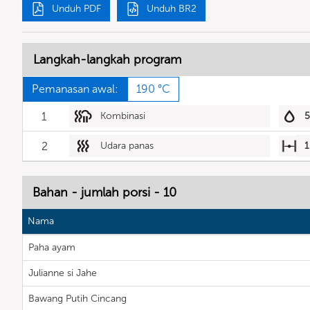
Unduh PDF
Unduh BR2
Langkah-langkah program
Pemanasan awal:
190 °C
1
Kombinasi
2
Udara panas
1
Bahan - jumlah porsi - 10
Nama
Paha ayam
Julianne si Jahe
Bawang Putih Cincang