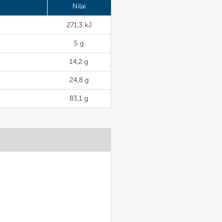
Nilai
271,3 kJ
5 g
14,2 g
24,8 g
83,1 g