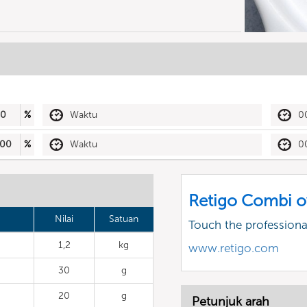
50
%
Waktu
0
00
%
Waktu
0
Retigo Combi o
Nilai
Satuan
Touch the profession
1,2
kg
www.retigo.com
30
g
20
g
Petunjuk arah