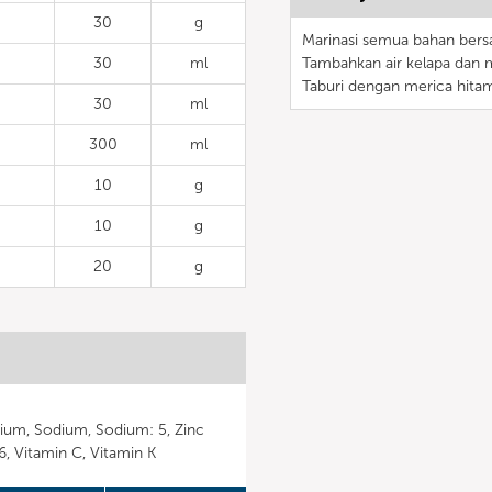
30
g
Marinasi semua bahan bers
30
ml
Tambahkan air kelapa dan m
Taburi dengan merica hitam
30
ml
300
ml
10
g
10
g
20
g
ium, Sodium, Sodium: 5, Zinc
B6, Vitamin C, Vitamin K