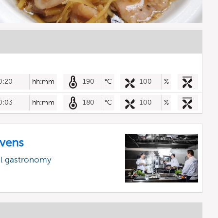
0:20
hh:mm
190
°C
100
%
0:03
hh:mm
180
°C
100
%
vens
al gastronomy