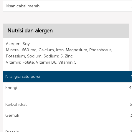
Irisan cabai merah
Nutrisi dan alergen
Alergen: Soy
Mineral: 660 mg, Calcium, Iron, Magnesium, Phosphorus,
Potassium, Sodium, Sodium: 5, Zinc
Vitamin: Folate, Vitamin B6, Vitamin C
Nilai gizi satu porsi
N
Energi
4
Karbohidrat
5
Gemuk