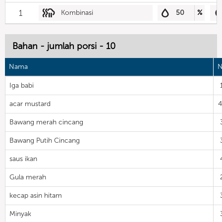
1
Kombinasi
50
%
Bahan - jumlah porsi - 10
Nama
N
Iga babi
acar mustard
Bawang merah cincang
Bawang Putih Cincang
saus ikan
Gula merah
kecap asin hitam
Minyak