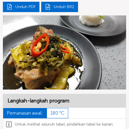
Unduh PDF
Unduh BR2
Langkah-langkah program
Pemanasan awal:
180 °C
Untuk melihat seluruh tabel, pindahkan tabel ke kanan.