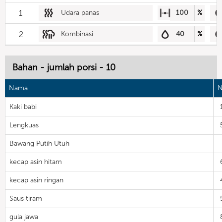
1
Udara panas
100
%
2
Kombinasi
40
%
Bahan - jumlah porsi - 10
Nama
N
Kaki babi
Lengkuas
Bawang Putih Utuh
kecap asin hitam
kecap asin ringan
Saus tiram
gula jawa