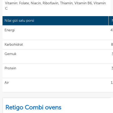
Vitamin: Folate, Niacin, Riboflavin, Thiamin, Vitamin B6, Vitamin
C
Nilai gizi satu porsi
N
Energi
4
Karbohidrat
8
Gemuk
Protein
Air
1
Retigo Combi ovens