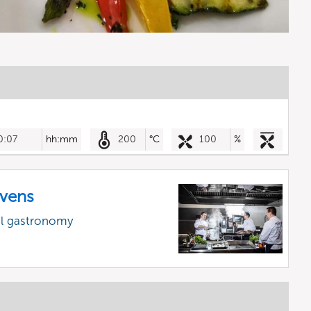
0:07
hh:mm
200
°C
100
%
vens
al gastronomy