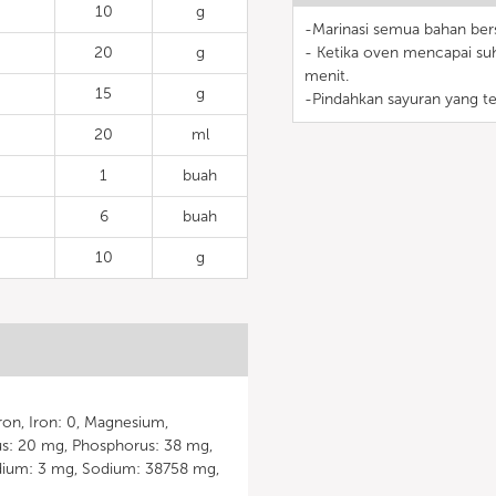
10
g
-Marinasi semua bahan ber
20
g
- Ketika oven mencapai su
menit.
15
g
-Pindahkan sayuran yang tel
20
ml
1
buah
6
buah
10
g
ron, Iron: 0, Magnesium,
s: 20 mg, Phosphorus: 38 mg,
dium: 3 mg, Sodium: 38758 mg,