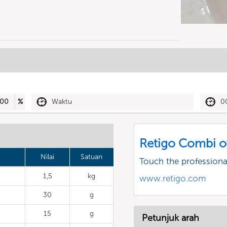
00
%
Waktu
0
Retigo Combi o
Nilai
Satuan
Touch the profession
1,5
kg
www.retigo.com
30
g
15
g
Petunjuk arah