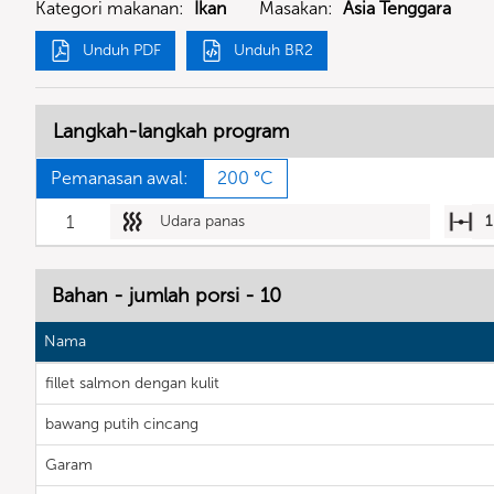
Kategori makanan:
Ikan
Masakan:
Asia Tenggara
Unduh PDF
Unduh BR2
Langkah-langkah program
Pemanasan awal:
200 °C
1
Udara panas
1
Bahan - jumlah porsi - 10
Nama
fillet salmon dengan kulit
bawang putih cincang
Garam