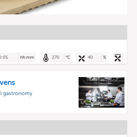
0:05
hh:mm
270
°C
40
%
vens
al gastronomy