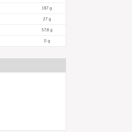
187 g
27 g
57,8 g
0 g