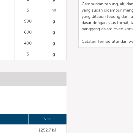
Campurkan tepung, air, da
5
ml
yang sudah dicampur meng
yang ditaburi tepung dan r
500
g
dasar dengan saus tomat, t
panggang dalam oven konve
600
g
Catatan Temperatur dan wa
400
g
5
g
Nilai
1252,7 kJ