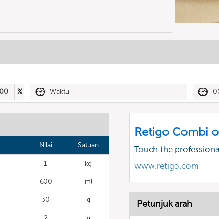
00
%
Waktu
0
Retigo Combi o
Nilai
Satuan
Touch the profession
1
kg
www.retigo.com
600
ml
30
g
Petunjuk arah
2
g