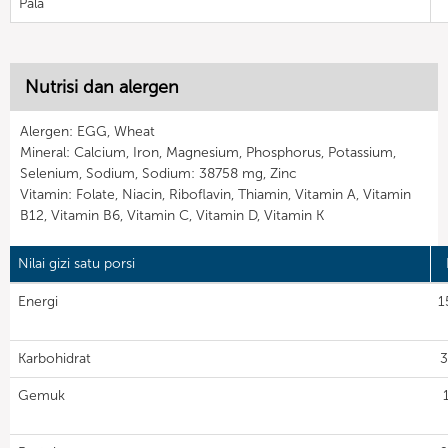
Pala
Nutrisi dan alergen
Alergen: EGG, Wheat
Mineral: Calcium, Iron, Magnesium, Phosphorus, Potassium,
Selenium, Sodium, Sodium: 38758 mg, Zinc
Vitamin: Folate, Niacin, Riboflavin, Thiamin, Vitamin A, Vitamin
B12, Vitamin B6, Vitamin C, Vitamin D, Vitamin K
Nilai gizi satu porsi
Energi
1
Karbohidrat
3
Gemuk