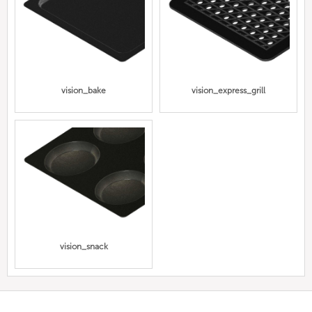
vision_bake
vision_express_grill
vision_snack