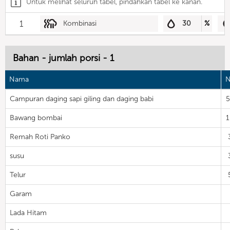
Untuk melihat seluruh tabel, pindahkan tabel ke kanan.
1
Kombinasi
30
%
Bahan - jumlah porsi - 1
Nama
N
Campuran daging sapi giling dan daging babi
Bawang bombai
Remah Roti Panko
susu
Telur
Garam
Lada Hitam