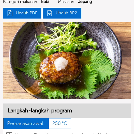
Kategori makanan:
Babi
Masakan:
Jepang
Unduh PDF
Unduh BR2
Langkah-langkah program
Pemanasan awal:
250 °C