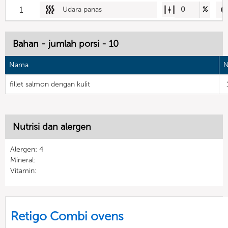
1
Udara panas
0
%
Bahan - jumlah porsi - 10
Nama
N
fillet salmon dengan kulit
Nutrisi dan alergen
Alergen: 4
Mineral:
Vitamin:
Retigo Combi ovens