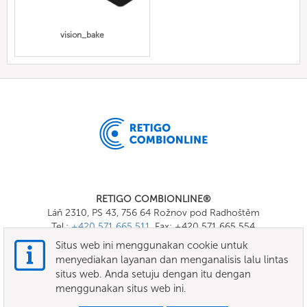
vision_bake
RETIGO COMBIONLINE®
Láň 2310, PS 43, 756 64 Rožnov pod Radhoštěm
Tel.:
+420 571 665 511
, Fax: +420 571 665 554
E-mail:
info@combionline.com
Situs web ini menggunakan cookie untuk
menyediakan layanan dan menganalisis lalu lintas
situs web. Anda setuju dengan itu dengan
OnlineMenu
menggunakan situs web ini.