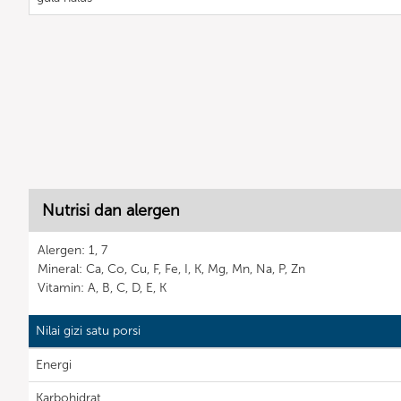
Nutrisi dan alergen
Alergen: 1, 7
Mineral: Ca, Co, Cu, F, Fe, I, K, Mg, Mn, Na, P, Zn
Vitamin: A, B, C, D, E, K
Nilai gizi satu porsi
Energi
Karbohidrat