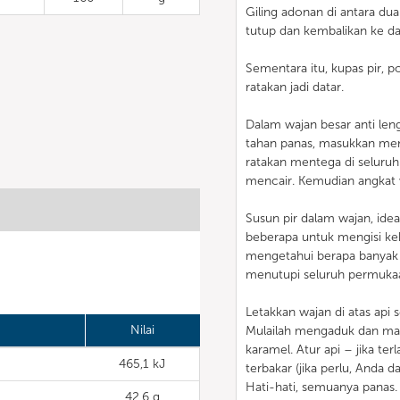
Giling adonan di antara du
tutup dan kembalikan ke da
Sementara itu, kupas pir, p
ratakan jadi datar.
Dalam wajan besar anti le
tahan panas, masukkan men
ratakan mentega di seluru
mencair. Kemudian angkat w
Susun pir dalam wajan, idea
beberapa untuk mengisi ke
mengetahui berapa banyak
menutupi seluruh permuka
Letakkan wajan di atas api
Nilai
Mulailah mengaduk dan masa
karamel. Atur api – jika terl
465,1 kJ
terbakar (jika perlu, Anda 
Hati-hati, semuanya panas.
42,6 g