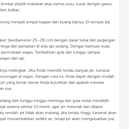
a lembar plastik makanan atau kertas susu, tusuk dengan garpu,
lam kulkas.
otong menjadi empat bagian dan buang bijinya. Di tempat biji,
ngket (berdiameter 25–28 cm) dengan dasar tebal dan pegangan
tega dan panaskan di atas api sedang. Dengan bantuan kuas,
h permukaan wajan. Tambahkan gula dan tunggu sampai
ajan dari api.
lnya melingkar. Jika Anda memiliki terlalu banyak pir, tumpuk
kosongan di wajan. Dengan cara ini, Anda dapat dengan mudah
 pir yang benar-benar Anda butuhkan dan apakah mereka
an kue.
 sedang dan tunggu hingga mentega dan gula mulai mendidih.
k selama sekitar 15 menit, agar pir melunak dan dilapisi
alu rendah, pir tidak akan matang; jika terlalu tinggi, karamel akan
dapat menambahkan sedikit air, tetapi pir akan mengeluarkan jus).