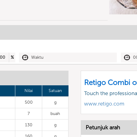
00
%
Waktu
0
Retigo Combi o
Nilai
Satuan
Touch the profession
500
g
www.retigo.com
7
buah
130
g
Petunjuk arah
160
g