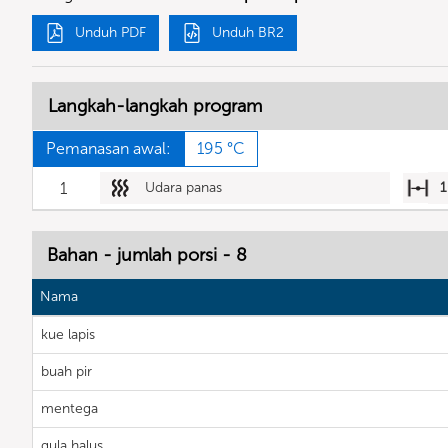
Unduh PDF
Unduh BR2
Langkah-langkah program
Pemanasan awal:
195 °C
1
Udara panas
1
Bahan - jumlah porsi - 8
Nama
kue lapis
buah pir
mentega
gula halus