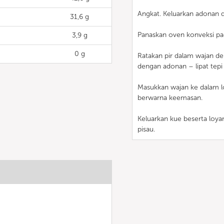
Angkat. Keluarkan adonan d
31,6 g
Panaskan oven konveksi pad
3,9 g
0 g
Ratakan pir dalam wajan de
dengan adonan – lipat tepi
Masukkan wajan ke dalam 
berwarna keemasan.
Keluarkan kue beserta loya
pisau.