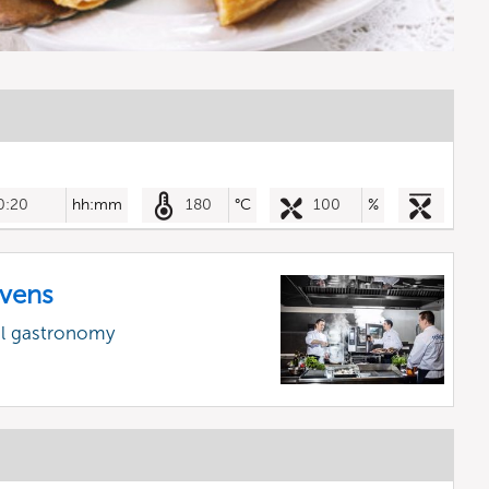
0:20
hh:mm
180
°C
100
%
vens
al gastronomy