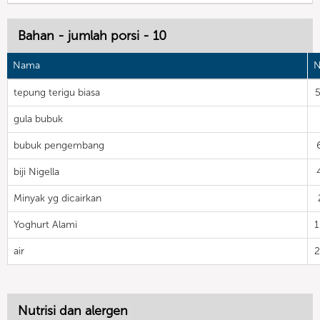
Bahan - jumlah porsi - 10
Nama
N
tepung terigu biasa
gula bubuk
bubuk pengembang
biji Nigella
Minyak yg dicairkan
Yoghurt Alami
air
Nutrisi dan alergen