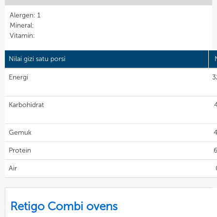
Alergen: 1
Mineral:
Vitamin:
Nilai gizi satu porsi
N
Energi
3
Karbohidrat
Gemuk
4
Protein
6
Air
Retigo Combi ovens